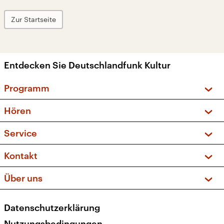
Zur Startseite
Entdecken Sie Deutschlandfunk Kultur
Programm
Vorschau und Rückschau
Hören
Sendungen und Podcasts
Livestream
Service
Musikliste
Frequenzen (UKW + DAB+)
FAQ
Kontakt
Kakadu – Das Kinderprogramm
Apps
Archiv
Hörerservice
Über uns
Newsletter
Social Media
Deutschlandradio
RSS
Datenschutzerklärung
Presse
Veranstaltungen
Nutzungsbedingungen