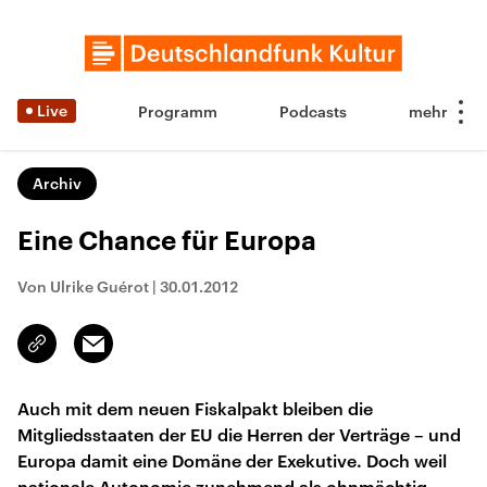
Live
Programm
Podcasts
Archiv
Eine Chance für Europa
Von Ulrike Guérot
|
30.01.2012
Email
Link
kopieren/teilen
Auch mit dem neuen Fiskalpakt bleiben die
Mitgliedsstaaten der EU die Herren der Verträge – und
Europa damit eine Domäne der Exekutive. Doch weil
nationale Autonomie zunehmend als ohnmächtig