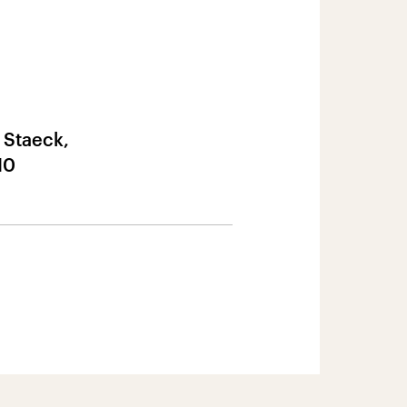
 Staeck,
10