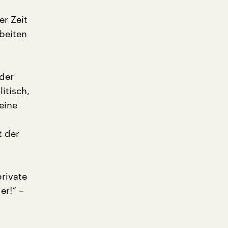
er Zeit
beiten
 der
itisch,
eine
t der
rivate
er!“ –