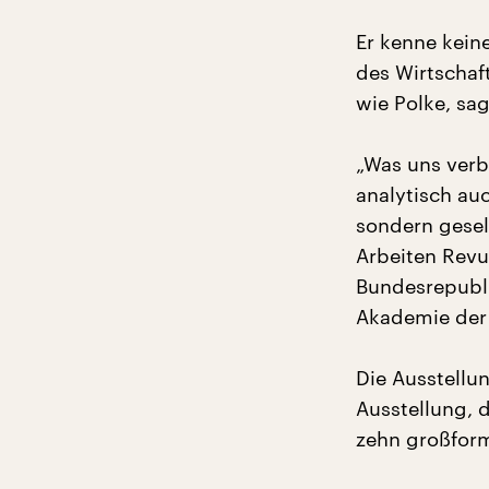
Er kenne kein
des Wirtschaf
wie Polke, sag
„Was uns verb
analytisch auc
sondern gesel
Arbeiten Revue
Bundesrepubli
Akademie der K
Die Ausstellu
Ausstellung, 
zehn großform