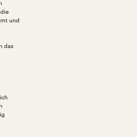
n
 die
äumt und
en das
ich
n
ig