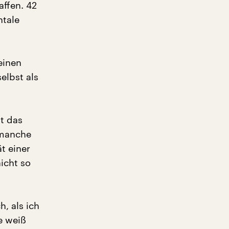
ffen. 42
ntale
einen
elbst als
gt das
 manche
t einer
icht so
h, als ich
e weiß