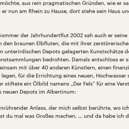
möchte, aus rein pragmatischen Gründen, wie er sa
ei er nun am Rhein zu Hause, dort stehe sein Haus un
ommer der Jahrhundertflut 2002 sah auch er seine
 den braunen Elbfluten, die mit ihrer zerstörerische
en unterirdischen Depots gelagerten Kunstschätze d
unstsammlungen bedrohten. Damals entschloss er s
insam mit über 40 anderen Künstlern, einen finanzi
 legen, für die Errichtung eines neuen, Hochwasser 
r stiftete ein Ölbild namens „Der Fels“ für eine Ver
s neuen Depots im Albertinum:
anrührender Anlass, der mich selbst berührte, wo ic
t du mal was Großes machen, ... und da habe ich das,