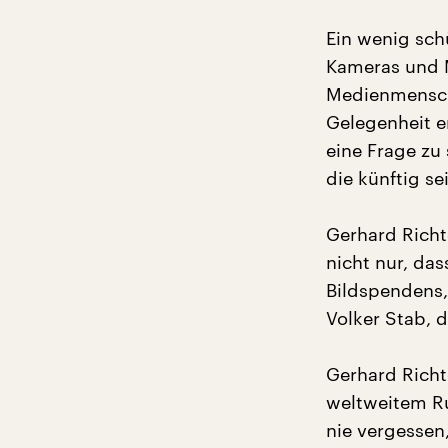
Ein wenig sch
Kameras und M
Medienmensche
Gelegenheit e
eine Frage zu
die künftig s
Gerhard Richte
nicht nur, da
Bildspendens,
Volker Stab, d
Gerhard Richt
weltweitem Ru
nie vergessen