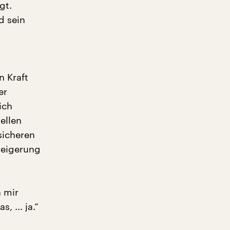
gt.
d sein
n Kraft
er
ich
ellen
sicheren
steigerung
h mir
 ... ja.“