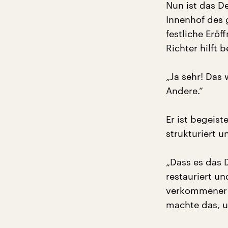
Nun ist das D
Innenhof des 
festliche Erö
Richter hilft 
„Ja sehr! Das 
Andere.“
Er ist begeist
strukturiert u
„Dass es das 
restauriert un
verkommener S
machte das, un