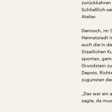
zurückkehren 
Schließlich s
Atelier.
Dennoch, im S
Heimatstadt in
auch die in d
Staatlichen K
spontan, geme
Grundstein zu
Depots. Richte
zugunsten de
„Das war ein 
sagte, da muss