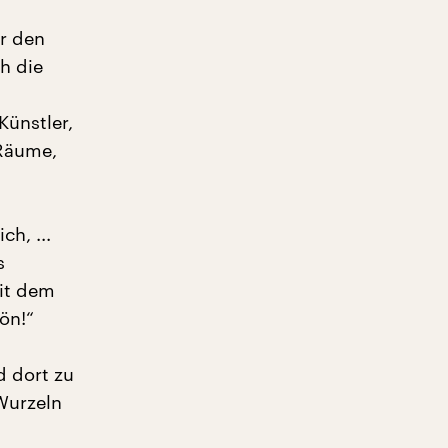
r den
h die
ünstler,
 Räume,
ch, ...
s
it dem
ön!“
d dort zu
Wurzeln