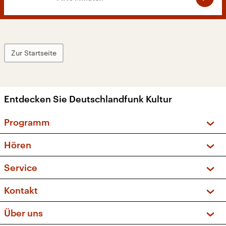
Zur Startseite
Entdecken Sie Deutschlandfunk Kultur
Programm
Vorschau und Rückschau
Hören
Sendungen und Podcasts
Livestream
Service
Musikliste
Frequenzen (UKW + DAB+)
FAQ
Kontakt
Kakadu – Das Kinderprogramm
Apps
Archiv
Hörerservice
Über uns
Newsletter
Social Media