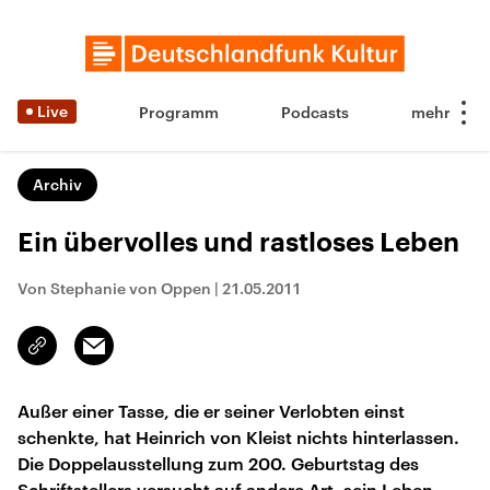
Live
Programm
Podcasts
Archiv
Ein übervolles und rastloses Leben
Von Stephanie von Oppen
|
21.05.2011
Email
Link
kopieren/teilen
Außer einer Tasse, die er seiner Verlobten einst
schenkte, hat Heinrich von Kleist nichts hinterlassen.
Die Doppelausstellung zum 200. Geburtstag des
Schriftstellers versucht auf andere Art, sein Leben