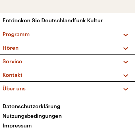
Entdecken Sie Deutschlandfunk Kultur
Programm
Vorschau und Rückschau
Hören
Sendungen und Podcasts
Livestream
Service
Musikliste
Frequenzen (UKW + DAB+)
FAQ
Kontakt
Kakadu – Das Kinderprogramm
Apps
Archiv
Hörerservice
Über uns
Newsletter
Social Media
Deutschlandradio
RSS
Datenschutzerklärung
Presse
Veranstaltungen
Nutzungsbedingungen
Karriere
Impressum
Transparenz