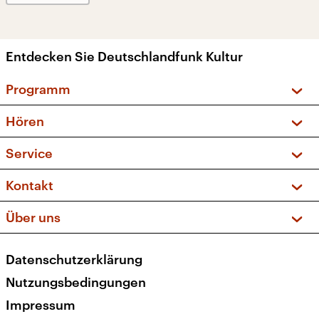
Entdecken Sie Deutschlandfunk Kultur
Programm
Vorschau und Rückschau
Hören
Sendungen und Podcasts
Livestream
Service
Musikliste
Frequenzen (UKW + DAB+)
FAQ
Kontakt
Kakadu – Das Kinderprogramm
Apps
Archiv
Hörerservice
Über uns
Newsletter
Social Media
Deutschlandradio
RSS
Datenschutzerklärung
Presse
Veranstaltungen
Nutzungsbedingungen
Karriere
Impressum
Transparenz