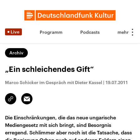
Live
Programm
Podcasts
Archiv
„Ein schleichendes Gift“
Marco Schicker im Gespräch mit Dieter Kassel
|
19.07.2011
Email
Link
kopieren/teilen
Die Einschränkungen, die das neue ungarische
Mediengesetz mit sich bringt, sind Besorgnis
erregend. Schlimmer aber noch ist die Tatsache, dass
die Regierung Orban auch auf anderen Feldern einen