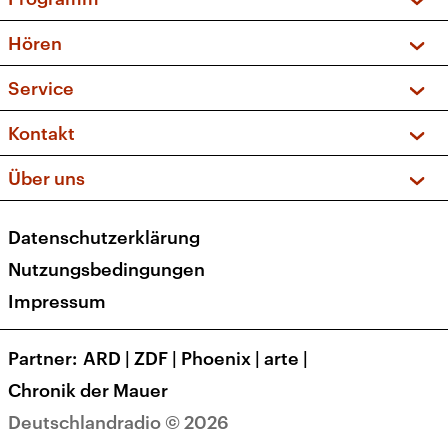
Vorschau und Rückschau
Hören
Sendungen und Podcasts
Livestream
Service
Musikliste
Frequenzen (UKW + DAB+)
FAQ
Kontakt
Kakadu – Das Kinderprogramm
Apps
Archiv
Hörerservice
Über uns
Newsletter
Social Media
Deutschlandradio
RSS
Datenschutzerklärung
Presse
Veranstaltungen
Nutzungsbedingungen
Karriere
Impressum
Transparenz
Korrekturen und Richtigstellungen
Partner
ARD
|
ZDF
|
Phoenix
|
arte
|
Barrierefreiheit
Chronik der Mauer
Deutschlandradio © 2026