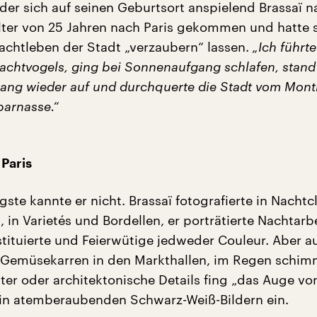
 der sich auf seinen Geburtsort anspielend Brassaï n
lter von 25 Jahren nach Paris gekommen und hatte 
achtleben der Stadt „verzaubern“ lassen.
„Ich führt
achtvogels, ging bei Sonnenaufgang schlafen, stand
ng wieder auf und durchquerte die Stadt vom Mont
arnasse.“
Paris
ste kannte er nicht. Brassaï fotografierte in Nacht
in Varietés und Bordellen, er porträtierte Nachtarb
tituierte und Feierwütige jedweder Couleur. Aber a
e Gemüsekarren in den Markthallen, im Regen schi
ter oder architektonische Details fing „das Auge von
in atemberaubenden Schwarz-Weiß-Bildern ein.