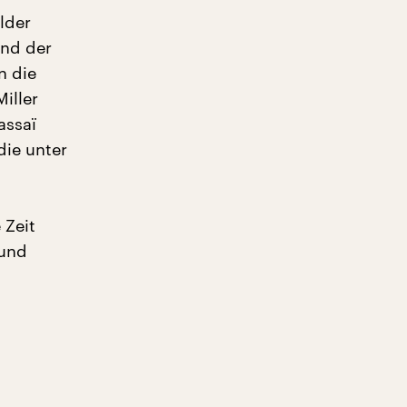
lder
und der
n die
iller
assaï
die unter
 Zeit
 und
.