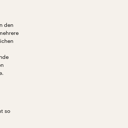
en den
 mehrere
eichen
ende
en
e.
t so