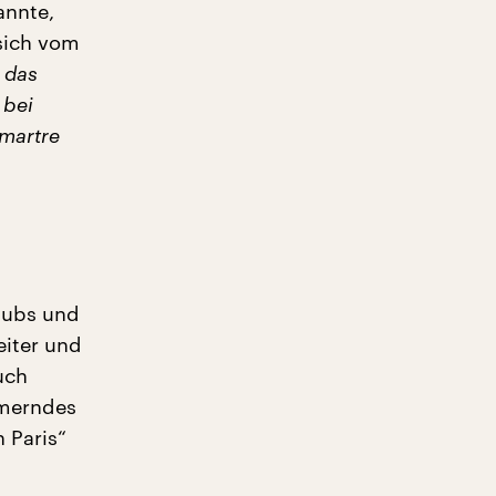
annte,
sich vom
e das
 bei
martre
clubs und
eiter und
uch
mmerndes
 Paris“