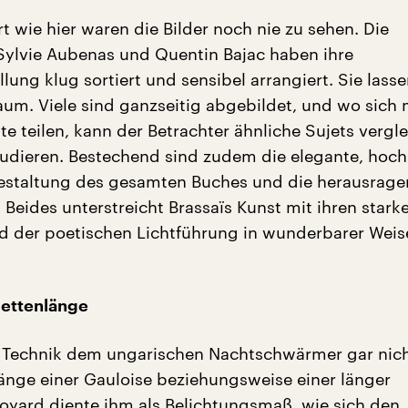
t wie hier waren die Bilder noch nie zu sehen. Die
ylvie Aubenas und Quentin Bajac haben ihre
ung klug sortiert und sensibel arrangiert. Sie lass
aum. Viele sind ganzseitig abgebildet, und wo sich
ite teilen, kann der Betrachter ähnliche Sujets vergl
tudieren. Bestechend sind zudem die elegante, hoch
estaltung des gesamten Buches und die herausrag
 Beides unterstreicht Brassaïs Kunst mit ihren stark
d der poetischen Lichtführung in wunderbarer Weis
rettenlänge
 Technik dem ungarischen Nachtschwärmer gar nich
Länge einer Gauloise beziehungsweise einer länger
yard diente ihm als Belichtungsmaß, wie sich den