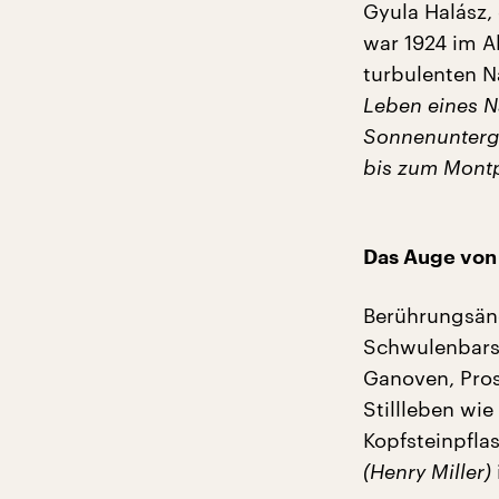
Gyula Halász,
war 1924 im A
turbulenten N
Leben eines N
Sonnenunterga
bis zum Montp
Das Auge von 
Berührungsäng
Schwulenbars, 
Ganoven, Pros
Stillleben wi
Kopfsteinpflas
(Henry Miller)