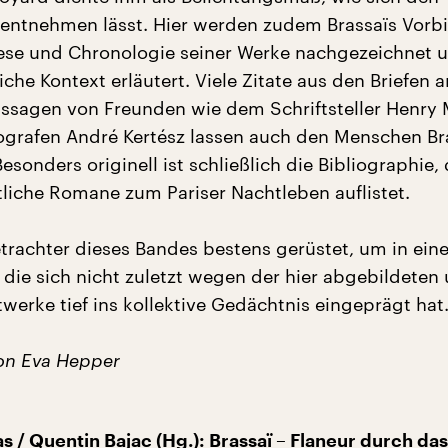
 entnehmen lässt. Hier werden zudem Brassaïs Vorbi
se und Chronologie seiner Werke nachgezeichnet 
iche Kontext erläutert. Viele Zitate aus den Briefen a
ussagen von Freunden wie dem Schriftsteller Henry M
grafen André Kertész lassen auch den Menschen Br
esonders originell ist schließlich die Bibliographie, 
iche Romane zum Pariser Nachtleben auflistet.
trachter dieses Bandes bestens gerüstet, um in eine
 die sich nicht zuletzt wegen der hier abgebildeten
twerke tief ins kollektive Gedächtnis eingeprägt hat
on Eva Hepper
s / Quentin Bajac (Hg.): Brassaï – Flaneur durch das