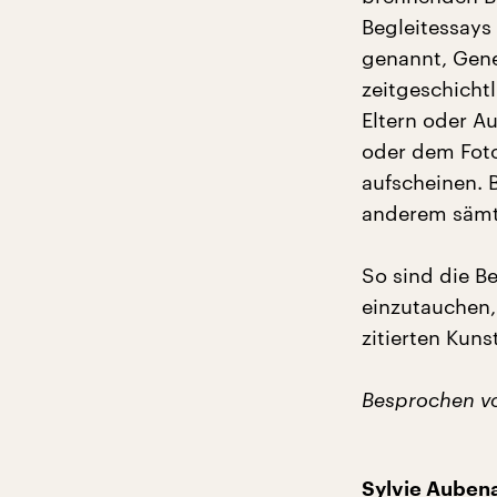
Begleitessays
genannt, Gene
zeitgeschichtl
Eltern oder A
oder dem Foto
aufscheinen. B
anderem sämtl
So sind die Be
einzutauchen,
zitierten Kuns
Besprochen v
Sylvie Aubena