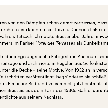
en von den Dämpfen schon derart zerfressen, dass
fürchtete, sie könnten einstürzen. Dennoch ließ er s
ähren. Tatsächlich nutzte Brassaï über Jahre hinwe
mmers im Pariser
Hotel des Terrasses
als Dunkelkam
lte der junge ungarische Fotograf die Ausbeute sein
reifzüge und archivierte in Regalen aus Seifenkiste
 unter die Decke – seine Motive. Von 1932 an in vers
itschriften veröffentlicht, begründeten sie schließl
hm. Ein neuer Bildband versammelt jetzt erstmals al
n Brassaïs aus dem Paris der 1930er-Jahre, darunte
entlichte aus seinem Nachlass.