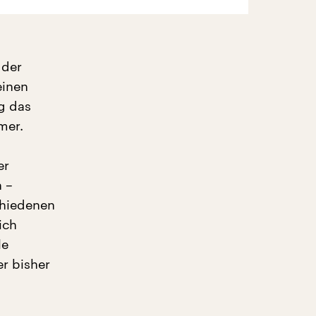
 der
einen
g das
mer.
er
n –
chiedenen
ich
le
r bisher