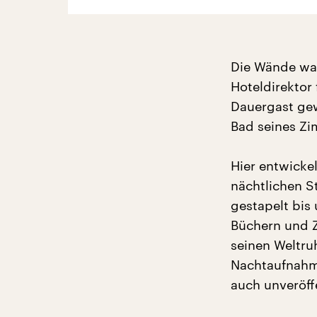
Die Wände war
Hoteldirektor 
Dauergast gew
Bad seines Zi
Hier entwicke
nächtlichen St
gestapelt bis
Büchern und Ze
seinen Weltru
Nachtaufnahme
auch unveröff