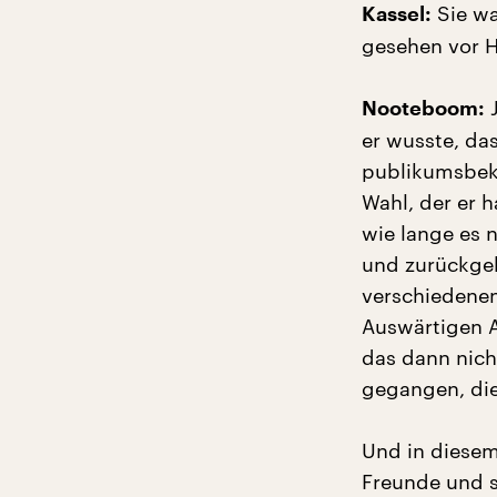
Sie wa
Kassel:
gesehen vor H
J
Nooteboom:
er wusste, das
publikumsbeka
Wahl, der er 
wie lange es 
und zurückgek
verschiedenen
Auswärtigen 
das dann nich
gegangen, di
Und in diesem
Freunde und se