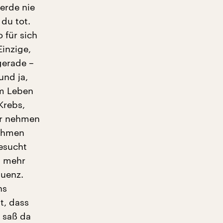
erde nie
du tot.
o für sich
Einzige,
gerade –
und ja,
em Leben
Krebs,
ir nehmen
nehmen
esucht
t mehr
quenz.
ns
t, dass
 saß da