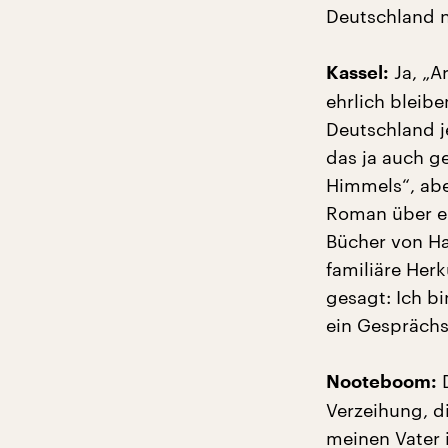
Deutschland n
Ja, „A
Kassel:
ehrlich bleib
Deutschland j
das ja auch g
Himmels“, abe
Roman über ei
Bücher von Ha
familiäre Herk
gesagt: Ich bi
ein Gespräch
D
Nooteboom:
Verzeihung, di
meinen Vater i