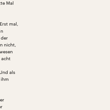
zte Mal
Erst mal,
in
 der
n nicht,
ewesen
 acht
Und als
 ihm
er
er