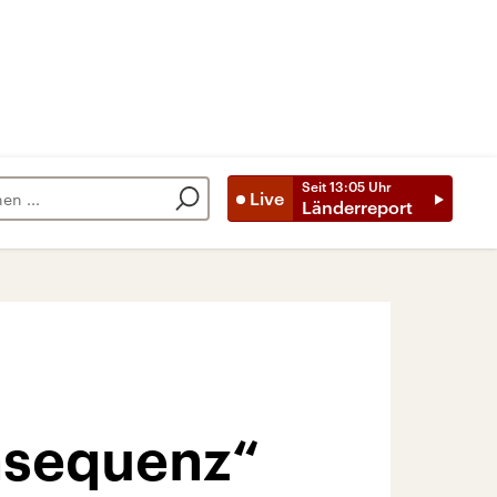
Seit
13:05
Uhr
Live
Länderreport
nsequenz“