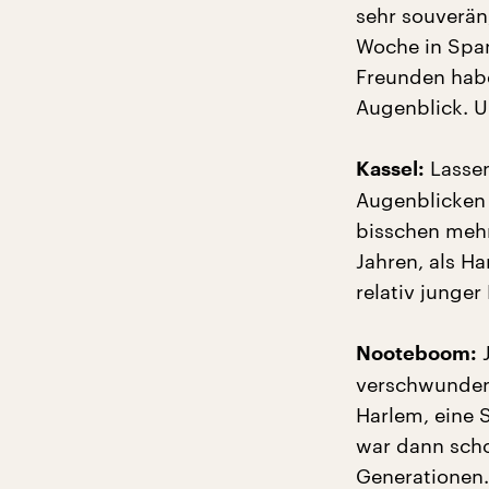
sehr souverän,
Woche in Span
Freunden habe
Augenblick. U
Lassen
Kassel:
Augenblicken 
bisschen mehr
Jahren, als Ha
relativ junge
J
Nooteboom:
verschwunden,
Harlem, eine S
war dann scho
Generationen. 