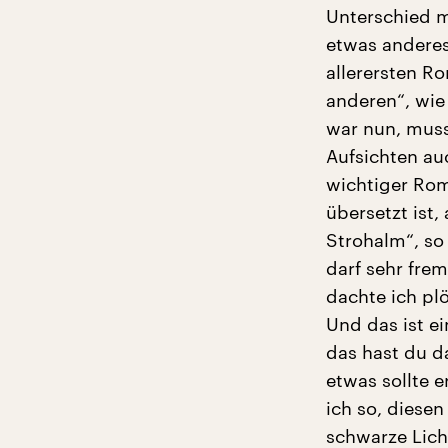
Unterschied m
etwas anderes
allerersten R
anderen“, wie
war nun, muss
Aufsichten auc
wichtiger Rom
übersetzt ist,
Strohalm“, so
darf sehr fre
dachte ich plö
Und das ist e
das hast du d
etwas sollte e
ich so, diese
schwarze Licht