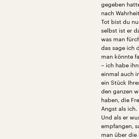
gegeben hatte
nach Wahrheit
Tot bist du nu
selbst ist er d
was man fürch
das sage ich d
man könnte fa
– ich habe ih
einmal auch 
ein Stück Ihr
den ganzen we
haben, die Fr
Angst als ich
Und als er wus
empfangen, sa
man über die 