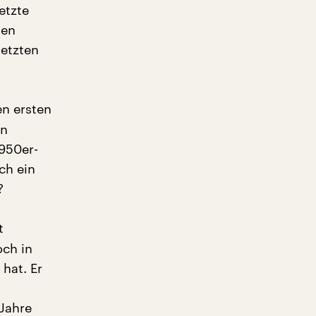
etzte
den
letzten
n ersten
in
1950er-
och ein
?
t
och in
 hat. Er
 Jahre