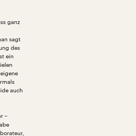
uss ganz
man sagt
kung des
t ein
ielen
 eigene
hrmals
eide auch
r –
habe
aborateur,