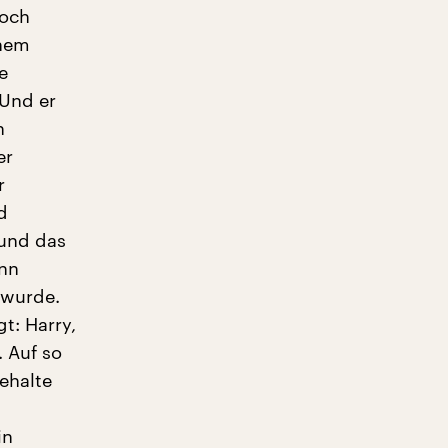
doch
inem
e
 Und er
n
er
r
d
 und das
ann
0 wurde.
t: Harry,
 Auf so
behalte
in