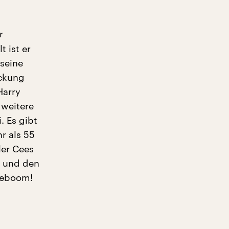
r
t ist er
seine
eckung
Harry
 weitere
. Es gibt
r als 55
ler Cees
t und den
oteboom!