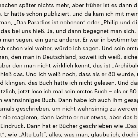
achen später nichts mehr, aber früher ist es dann 
. Er hatte schon publiziert, und da kam ich mit me
oman, „Das Paradies ist nebenan“ oder „Philip und di
 das bei uns hieß. Ja, und dann begegnet man sich.
 man sagen, ein ganz anderer. Er war in bestimmte
h schon viel weiter, würde ich sagen. Und sein erst
an, den man in Deutschland, soweit ich weiß, siche
 aber den man nicht wirklich kennt, das ist „Archibal
 hieß das. Und ich weiß noch, dass als er 80 wurde,
md klingen, das Buch hatte ich nicht gelesen. Und d
tzlich, jetzt lese ich mal sein erstes Buch – als er 8
in wahnsinniges Buch. Dann habe ich auch ihm gesag
amals geschrieben, um nicht wahnsinnig zu werden.
r nie reagieren, dann lachte er nur etwas, aber das 
n Eindruck. Dann hat er Bücher geschrieben wie „Das
“, wie „Alte Luft“, alles, was man, glaube ich, doch 