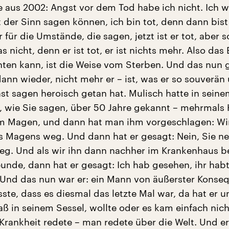
 aus 2002: Angst vor dem Tod habe ich nicht. Ich w
 der Sinn sagen können, ich bin tot, denn dann bist 
r für die Umstände, die sagen, jetzt ist er tot, aber s
as nicht, denn er ist tot, er ist nichts mehr. Also das 
ten kann, ist die Weise vom Sterben. Und das nun 
ann wieder, nicht mehr er – ist, was er so souverän 
st sagen heroisch getan hat. Mulisch hatte in sein
n, wie Sie sagen, über 50 Jahre gekannt – mehrmals 
im Magen, und dann hat man ihm vorgeschlagen: W
es Magens weg. Und dann hat er gesagt: Nein, Sie 
g. Und als wir ihn dann nachher im Krankenhaus b
eunde, dann hat er gesagt: Ich hab gesehen, ihr hab
. Und das nun war er: ein Mann von äußerster Konse
ste, dass es diesmal das letzte Mal war, da hat er u
ß in seinem Sessel, wollte oder es kam einfach nich
Krankheit redete – man redete über die Welt. Und er