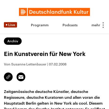
Live
Programm
Podcasts
Archiv
Ein Kunstverein für New York
Von Susanne Lettenbauer
|
07.02.2008
Email
Link
kopieren/teilen
Zeitgenössische deutsche Künstler, deutsche
Regisseure, deutsche Kuratoren und allen voran die
Hauptstadt Berlin gelten in New York als cool. Diesem
Trend komm das Goethe-Institut entgegen: Es eröffnet