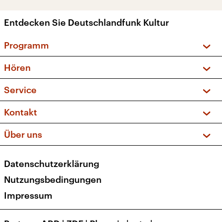
Entdecken Sie Deutschlandfunk Kultur
Programm
Vorschau und Rückschau
Hören
Sendungen und Podcasts
Livestream
Service
Musikliste
Frequenzen (UKW + DAB+)
FAQ
Kontakt
Kakadu – Das Kinderprogramm
Apps
Archiv
Hörerservice
Über uns
Newsletter
Social Media
Deutschlandradio
RSS
Datenschutzerklärung
Presse
Veranstaltungen
Nutzungsbedingungen
Karriere
Impressum
Transparenz
Korrekturen und Richtigstellungen