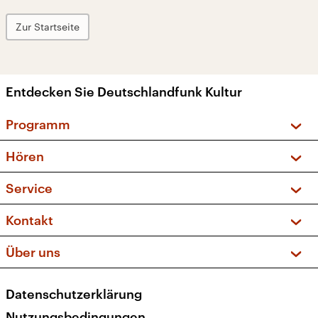
Zur Startseite
Entdecken Sie Deutschlandfunk Kultur
Programm
Vorschau und Rückschau
Hören
Sendungen und Podcasts
Livestream
Service
Musikliste
Frequenzen (UKW + DAB+)
FAQ
Kontakt
Kakadu – Das Kinderprogramm
Apps
Archiv
Hörerservice
Über uns
Newsletter
Social Media
Deutschlandradio
RSS
Datenschutzerklärung
Presse
Veranstaltungen
Nutzungsbedingungen