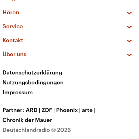
Vorschau und Rückschau
Hören
Sendungen und Podcasts
Livestream
Service
Musikliste
Frequenzen (UKW + DAB+)
FAQ
Kontakt
Kakadu – Das Kinderprogramm
Apps
Archiv
Hörerservice
Über uns
Newsletter
Social Media
Deutschlandradio
RSS
Datenschutzerklärung
Presse
Veranstaltungen
Nutzungsbedingungen
Karriere
Impressum
Transparenz
Korrekturen und Richtigstellungen
Partner
ARD
|
ZDF
|
Phoenix
|
arte
|
Barrierefreiheit
Chronik der Mauer
Deutschlandradio © 2026