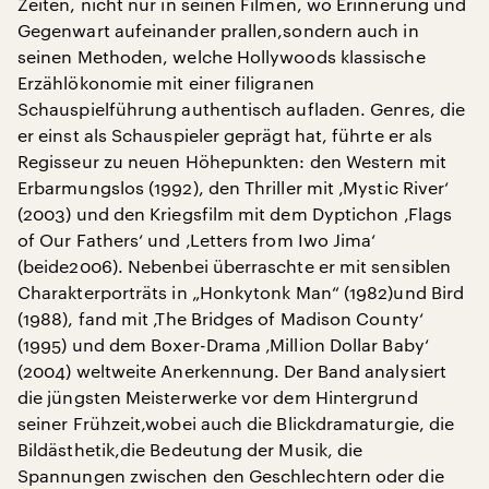
Zeiten, nicht nur in seinen Filmen, wo Erinnerung und
Gegenwart aufeinander prallen,sondern auch in
seinen Methoden, welche Hollywoods klassische
Erzählökonomie mit einer filigranen
Schauspielführung authentisch aufladen. Genres, die
er einst als Schauspieler geprägt hat, führte er als
Regisseur zu neuen Höhepunkten: den Western mit
Erbarmungslos (1992), den Thriller mit ‚Mystic River‘
(2003) und den Kriegsfilm mit dem Dyptichon ‚Flags
of Our Fathers‘ und ‚Letters from Iwo Jima‘
(beide2006). Nebenbei überraschte er mit sensiblen
Charakterporträts in „Honkytonk Man“ (1982)und Bird
(1988), fand mit ‚The Bridges of Madison County‘
(1995) und dem Boxer-Drama ‚Million Dollar Baby‘
(2004) weltweite Anerkennung. Der Band analysiert
die jüngsten Meisterwerke vor dem Hintergrund
seiner Frühzeit,wobei auch die Blickdramaturgie, die
Bildästhetik,die Bedeutung der Musik, die
Spannungen zwischen den Geschlechtern oder die