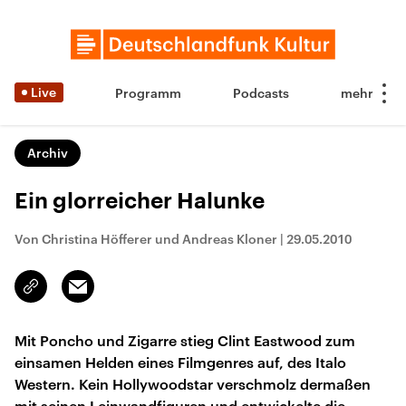
Live
Programm
Podcasts
Archiv
Ein glorreicher Halunke
Von Christina Höfferer und Andreas Kloner
|
29.05.2010
Email
Link
kopieren/teilen
Mit Poncho und Zigarre stieg Clint Eastwood zum
einsamen Helden eines Filmgenres auf, des Italo
Western. Kein Hollywoodstar verschmolz dermaßen
mit seinen Leinwandfiguren und entwickelte die