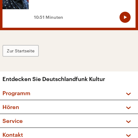
10:51 Minuten
Zur Startseite
Entdecken Sie Deutschlandfunk Kultur
Programm
Vorschau und Rückschau
Hören
Sendungen und Podcasts
Livestream
Service
Musikliste
Frequenzen (UKW + DAB+)
FAQ
Kontakt
Kakadu – Das Kinderprogramm