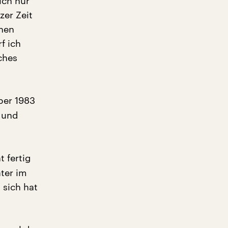
ich nur
zer Zeit
nen
f ich
ches
ber 1983
m und
t fertig
ter im
 sich hat