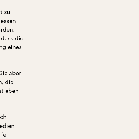
t zu
sessen
orden,
 dass die
ng eines
Sie aber
, die
st eben
Ich
Medien
rfe