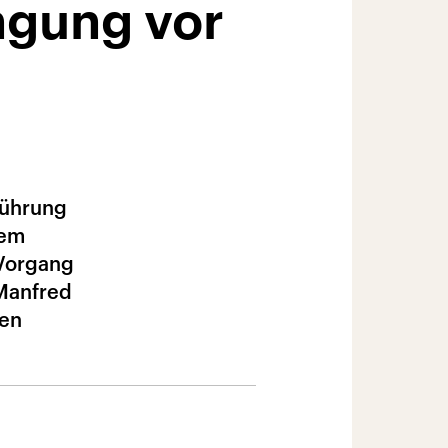
gung vor
führung
dem
 Vorgang
 Manfred
sen