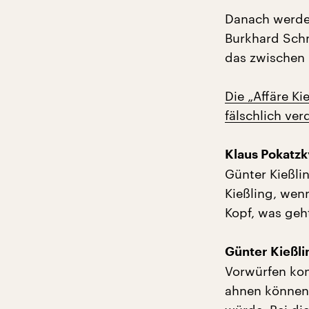
Danach werden
Burkhard Schm
das zwischen 
Die „Affäre K
fälschlich ver
Klaus Pokatzk
Günter Kießli
Kießling, wen
Kopf, was geh
Günter Kießli
Vorwürfen kon
ahnen können