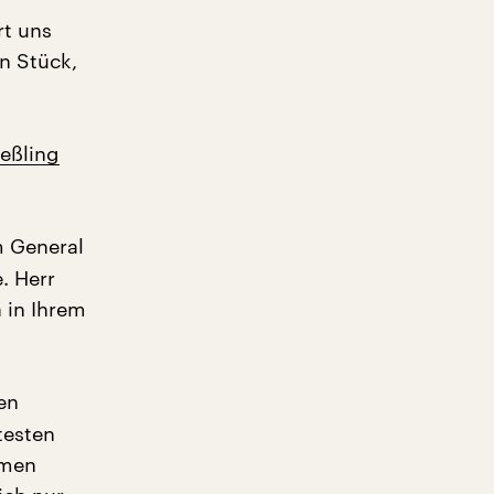
rt uns
n Stück,
ießling
m General
. Herr
 in Ihrem
en
testen
hmen