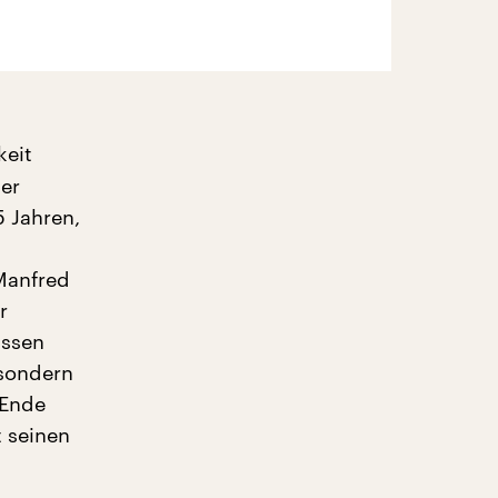
keit
er
5 Jahren,
Manfred
r
assen
 sondern
 Ende
t seinen