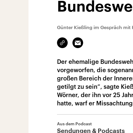
Bundesweh
Günter Kießling im Gespräch mit 
Link
Email
kopieren/teilen
Der ehemalige Bundeswehr
vorgeworfen, die sogenann
großen Bereich der Innere
getilgt zu sein“, sagte K
Wörner, der ihn vor 25 Ja
hatte, warf er Missachtun
Aus dem Podcast
Sendungen & Podcasts