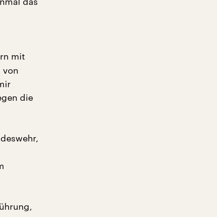
inmal das
rn mit
g von
mir
egen die
ndeswehr,
m
Führung,