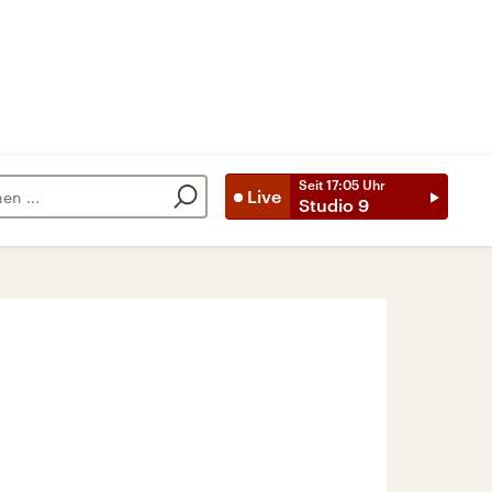
Seit
17:05
Uhr
Live
Studio 9