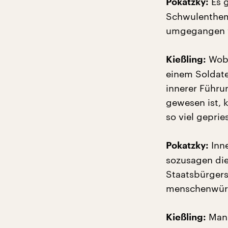
Es g
Pokatzky:
Schwulenthema
umgegangen 
Wobe
Kießling:
einem Soldaten
innerer Führu
gewesen ist, 
so viel gepri
Inne
Pokatzky:
sozusagen die
Staatsbürgers
menschenwür
Man 
Kießling: