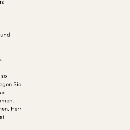
ts
 und
.
 so
gegen Sie
das
ommen.
nen, Herr
at