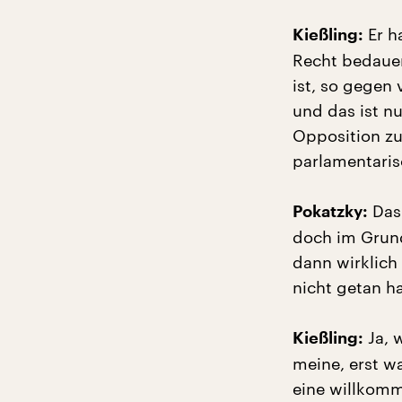
Er ha
Kießling:
Recht bedauer
ist, so gegen
und das ist n
Opposition zu
parlamentaris
Das 
Pokatzky:
doch im Grund
dann wirklich
nicht getan ha
Ja, 
Kießling:
meine, erst wa
eine willkomm