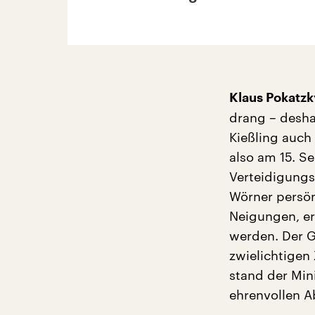
Klaus Pokatzk
drang – desha
Kießling auch 
also am 15. S
Verteidigungs
Wörner persön
Neigungen, er 
werden. Der G
zwielichtige
stand der Mini
ehrenvollen A