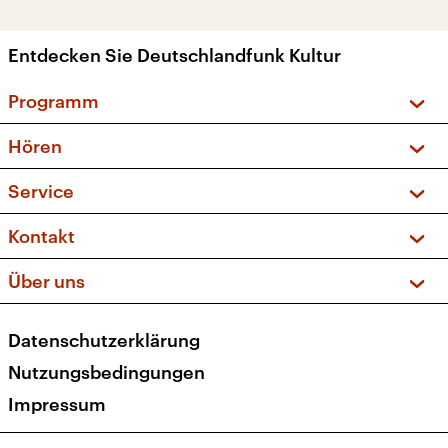
Entdecken Sie Deutschlandfunk Kultur
Programm
Vorschau und Rückschau
Hören
Sendungen und Podcasts
Livestream
Service
Musikliste
Frequenzen (UKW + DAB+)
FAQ
Kontakt
Kakadu – Das Kinderprogramm
Apps
Archiv
Hörerservice
Über uns
Newsletter
Social Media
Deutschlandradio
RSS
Datenschutzerklärung
Presse
Veranstaltungen
Nutzungsbedingungen
Karriere
Impressum
Transparenz
Korrekturen und Richtigstellungen