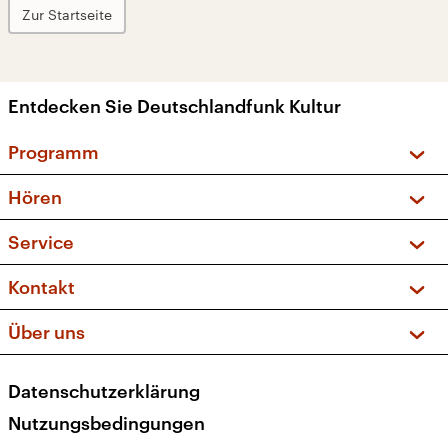
Zur Startseite
Entdecken Sie Deutschlandfunk Kultur
Programm
Vorschau und Rückschau
Hören
Sendungen und Podcasts
Livestream
Service
Musikliste
Frequenzen (UKW + DAB+)
FAQ
Kontakt
Kakadu – Das Kinderprogramm
Apps
Archiv
Hörerservice
Über uns
Newsletter
Social Media
Deutschlandradio
RSS
Datenschutzerklärung
Presse
Veranstaltungen
Nutzungsbedingungen
Karriere