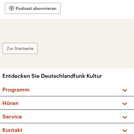
Podcast abonnieren
Zur Startseite
Entdecken Sie Deutschlandfunk Kultur
Programm
Vorschau und Rückschau
Hören
Sendungen und Podcasts
Livestream
Service
Musikliste
Frequenzen (UKW + DAB+)
FAQ
Kontakt
Kakadu – Das Kinderprogramm