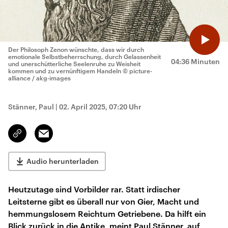
Der Philosoph Zenon wünschte, dass wir durch
emotionale Selbstbeherrschung, durch Gelassenheit
04:36 Minuten
und unerschütterliche Seelenruhe zu Weisheit
kommen und zu vernünftigem Handeln
© picture-
alliance / akg-images
Stänner, Paul
|
02. April 2025, 07:20 Uhr
Email
Link
kopieren/teilen
Audio herunterladen
Heutzutage sind Vorbilder rar. Statt irdischer
Leitsterne gibt es überall nur von Gier, Macht und
hemmungslosem Reichtum Getriebene. Da hilft ein
Blick zurück in die Antike, meint Paul Stänner, auf