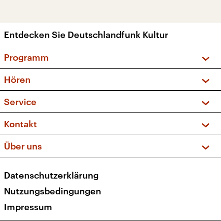
Entdecken Sie Deutschlandfunk Kultur
Programm
Vorschau und Rückschau
Hören
Sendungen und Podcasts
Livestream
Service
Musikliste
Frequenzen (UKW + DAB+)
FAQ
Kontakt
Kakadu – Das Kinderprogramm
Apps
Archiv
Hörerservice
Über uns
Newsletter
Social Media
Deutschlandradio
RSS
Datenschutzerklärung
Presse
Veranstaltungen
Nutzungsbedingungen
Karriere
Impressum
Transparenz