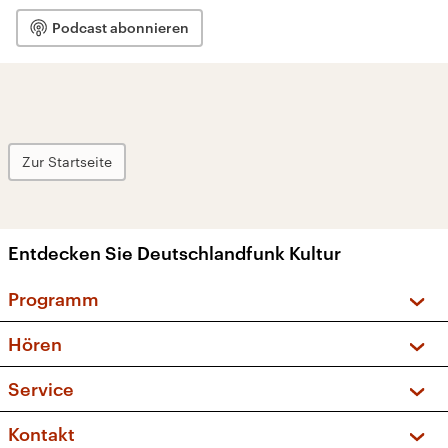
Podcast abonnieren
Zur Startseite
Entdecken Sie Deutschlandfunk Kultur
Programm
Vorschau und Rückschau
Hören
Sendungen und Podcasts
Livestream
Service
Musikliste
Frequenzen (UKW + DAB+)
FAQ
Kontakt
Kakadu – Das Kinderprogramm