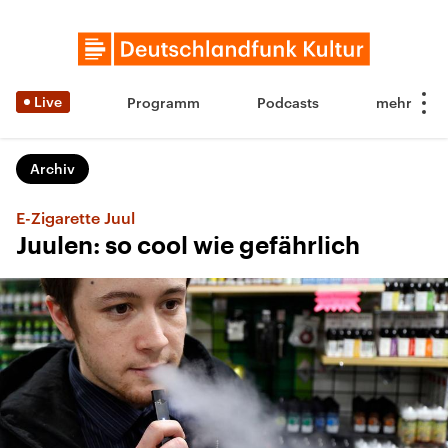
Live
Programm
Podcasts
Archiv
E-Zigarette Juul
Juulen: so cool wie gefährlich