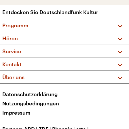
Entdecken Sie Deutschlandfunk Kultur
Programm
Vorschau und Rückschau
Hören
Sendungen und Podcasts
Livestream
Service
Musikliste
Frequenzen (UKW + DAB+)
FAQ
Kontakt
Kakadu – Das Kinderprogramm
Apps
Archiv
Hörerservice
Über uns
Newsletter
Social Media
Deutschlandradio
RSS
Datenschutzerklärung
Presse
Veranstaltungen
Nutzungsbedingungen
Karriere
Impressum
Transparenz
Korrekturen und Richtigstellungen