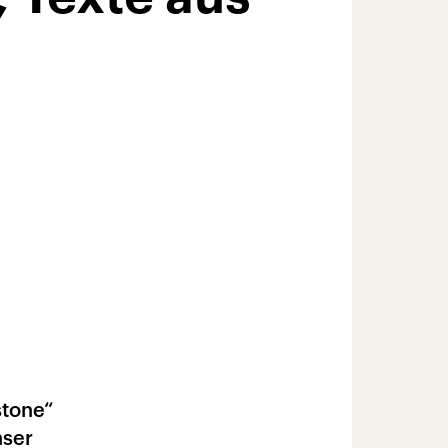
stone“
nser