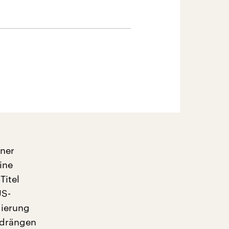
hner
ine
Titel
US-
gierung
 drängen