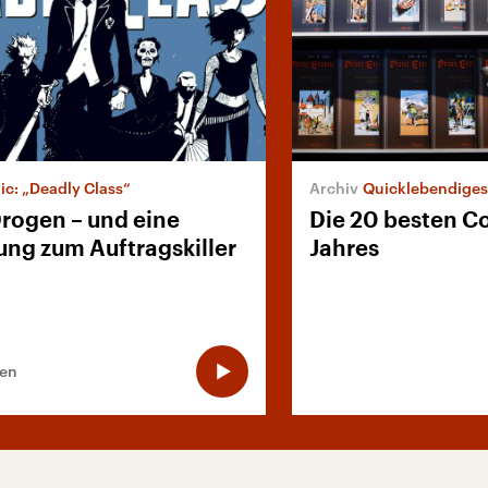
c: „Deadly Class“
Quicklebendiges
Drogen – und eine
Die 20 besten C
ung zum Auftragskiller
Jahres
ten