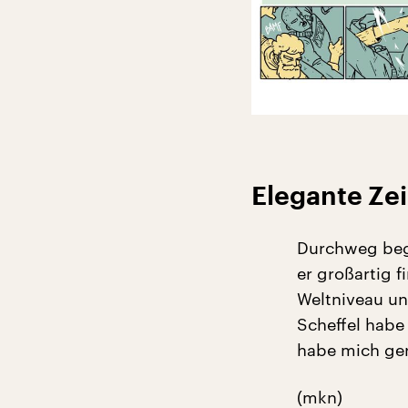
Elegante Ze
Durchweg bege
er großartig f
Weltniveau un
Scheffel habe 
habe mich ger
(mkn)