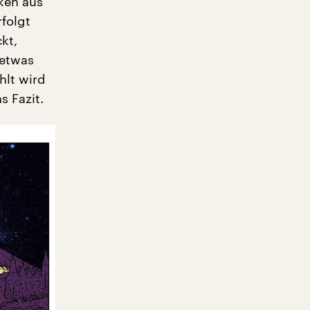
ken aus
rfolgt
kt,
 etwas
hlt wird
s Fazit.