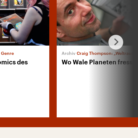
 Genre
Craig Thompson: „Weltraum
omics des
Wo Wale Planeten fresse