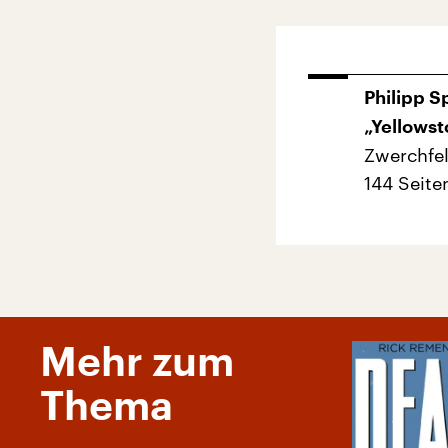
Philipp S
„Yellowst
Zwerchfel
144 Seite
Mehr zum
Thema