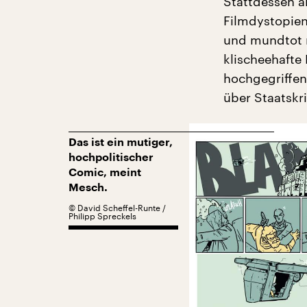
Stattdessen a
Filmdystopien:
und mundtot m
klischeehafte
hochgegriffen 
über Staatskri
Das ist ein mutiger,
hochpolitischer
Comic, meint
Mesch.
©
David Scheffel-Runte /
Philipp Spreckels