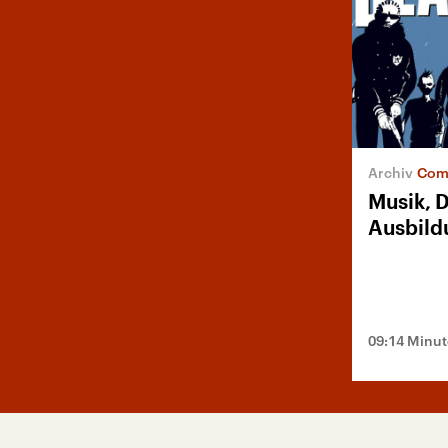
Comi
Musik, 
Ausbild
09:14 Minu