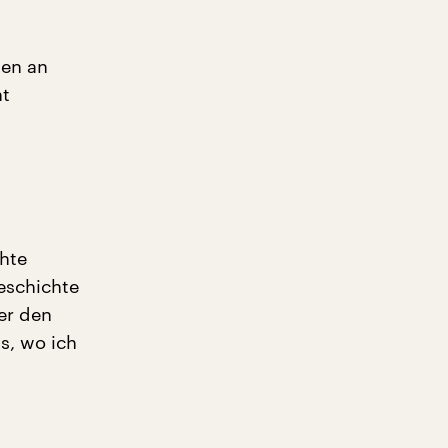
hen an
ht
hte
Geschichte
ber den
ts, wo ich