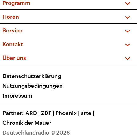
Programm
Vorschau und Rückschau
Hören
Sendungen und Podcasts
Livestream
Service
Musikliste
Frequenzen (UKW + DAB+)
FAQ
Kontakt
Kakadu – Das Kinderprogramm
Apps
Archiv
Hörerservice
Über uns
Newsletter
Social Media
Deutschlandradio
RSS
Datenschutzerklärung
Presse
Veranstaltungen
Nutzungsbedingungen
Karriere
Impressum
Transparenz
Korrekturen und Richtigstellungen
Partner
ARD
|
ZDF
|
Phoenix
|
arte
|
Barrierefreiheit
Chronik der Mauer
Deutschlandradio © 2026