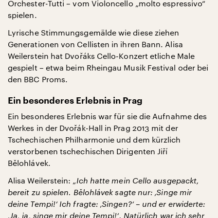
Orchester-Tutti – vom Violoncello „molto espressivo“
spielen.
Lyrische Stimmungsgemälde wie diese ziehen
Generationen von Cellisten in ihren Bann. Alisa
Weilerstein hat Dvořáks Cello-Konzert etliche Male
gespielt – etwa beim Rheingau Musik Festival oder bei
den BBC Proms.
Ein besonderes Erlebnis in Prag
Ein besonderes Erlebnis war für sie die Aufnahme des
Werkes in der Dvořák-Hall in Prag 2013 mit der
Tschechischen Philharmonie und dem kürzlich
verstorbenen tschechischen Dirigenten Jiří
Bělohlávek.
Alisa Weilerstein:
„Ich hatte mein Cello ausgepackt,
bereit zu spielen.
Bělohlávek
sagte nur: ‚Singe mir
deine Tempi!‘ Ich fragte: ‚Singen?‘ – und er erwiderte:
‚Ja, ja, singe mir deine Tempi!‘. Natürlich war ich sehr