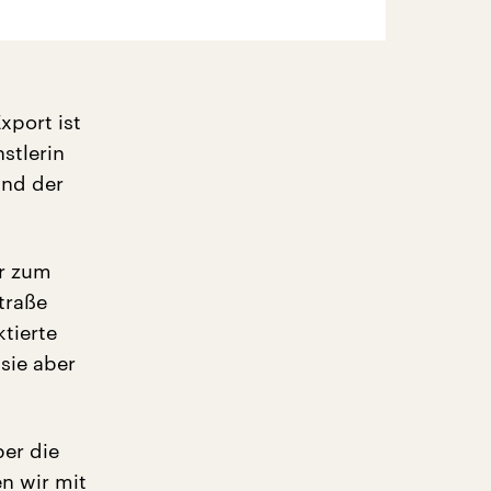
xport ist
stlerin
und der
er zum
traße
ktierte
 sie aber
ber die
n wir mit