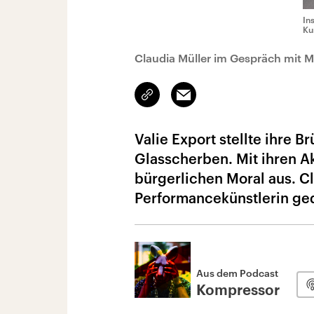
In
Ku
Claudia Müller im Gespräch mit 
Link
Email
kopieren/teilen
Valie Export stellte ihre B
Glasscherben. Mit ihren Ak
bürgerlichen Moral aus. C
Performancekünstlerin ge
Aus dem Podcast
Kompressor