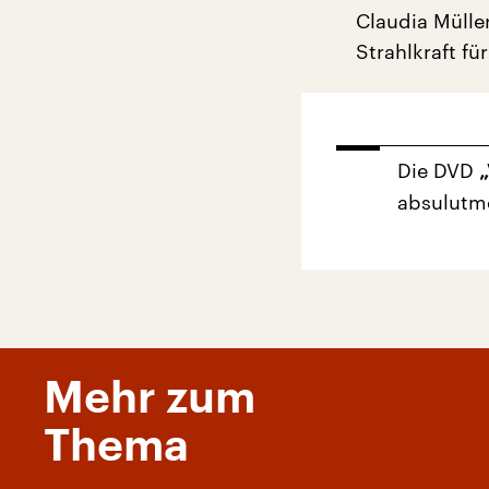
Claudia Mülle
Strahlkraft f
Die DVD
absulutme
Mehr zum
Thema