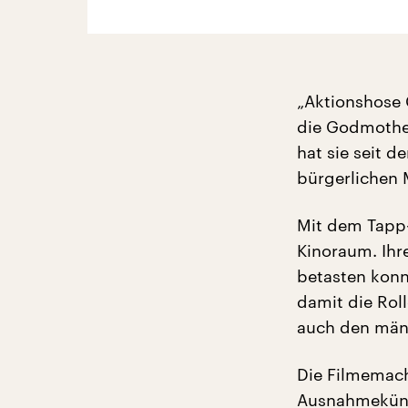
„Aktionshose G
die Godmother
hat sie seit 
bürgerlichen 
Mit dem Tapp-
Kinoraum. Ihr
betasten konnt
damit die Roll
auch den män
Die Filmemach
Ausnahmekünst