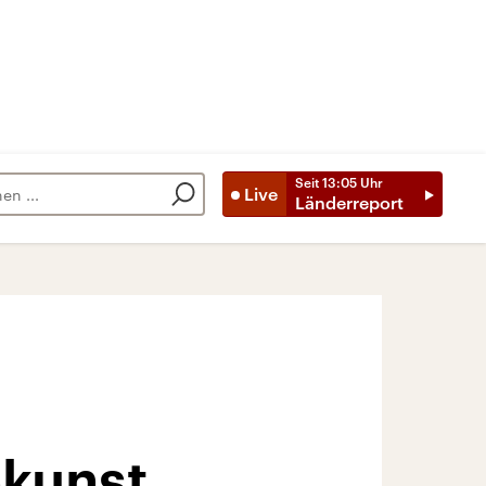
Seit
13:05
Uhr
Live
Länderreport
kunst