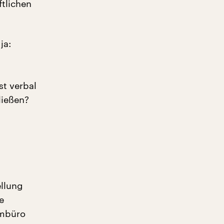
ftlichen
ja:
t verbal
ließen?
ellung
e
umbüro