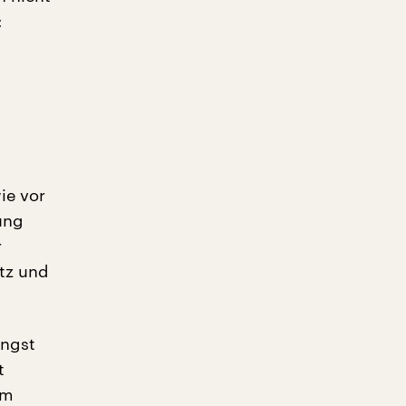
:
ie vor
ung
r
etz und
üngst
t
im