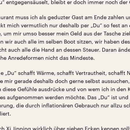
Du“ entgegensäuselt, bleibt er doch immer noch der 
urant muss ich als geduzter Gast am Ende zahlen u
t mich vermutlich nur deshalb per „Du“ so fest an 
e, um mir umso besser mein Geld aus der Tasche zie
 wir auch alle im selben Boot sitzen, wir haben de
cht auch alle die Hand an dessen Steuer. Daran änd
che Anredeformen nicht das Mindeste.
e „Du“ schafft Wärme, schafft Vertrautheit, schafft 
e mir gerade deshalb doch gerne selbst aussuchen
 diese Gefühle ausdrücke und von wem ich in den K
es aufgenommen werden möchte. Das „Du“ ist und b
rung, die durch inflationären Gebrauch nur allzu sc
iert.
h Xi Jinping wirklich über sieben Ecken kennen soll