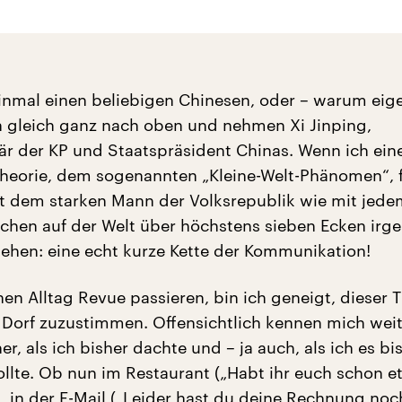
nmal einen beliebigen Chinesen, oder – warum eige
en gleich ganz nach oben und nehmen Xi Jinping,
är der KP und Staatspräsident Chinas. Wenn ich eine
Theorie, dem sogenannten „Kleine-Welt-Phänomen“, f
t dem starken Mann der Volksrepublik wie mit jede
hen auf der Welt über höchstens sieben Ecken irge
ehen: eine echt kurze Kette der Kommunikation!
en Alltag Revue passieren, bin ich geneigt, dieser 
Dorf zuzustimmen. Offensichtlich kennen mich wei
, als ich bisher dachte und – ja auch, als ich es bi
lte. Ob nun im Restaurant („Habt ihr euch schon e
, in der E-Mail („Leider hast du deine Rechnung noc