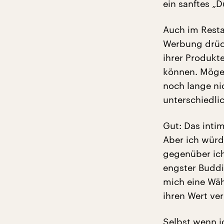
ein sanftes „
Auch im Resta
Werbung drück
ihrer Produkt
können. Mögen
noch lange ni
unterschiedli
Gut: Das intim
Aber ich würd
gegenüber ich
engster Buddi
mich eine Wäh
ihren Wert verl
Selbst wenn ic