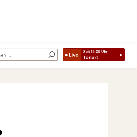
Seit
15:05
Uhr
Live
Tonart
?