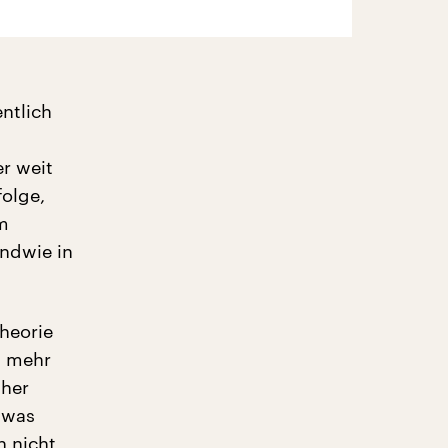
ntlich
r weit
olge,
m
ndwie in
Theorie
t mehr
sher
twas
h nicht