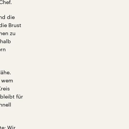
Chef.
nd die
die Brust
hen zu
shalb
ern
Nähe.
, wem
reis
leibt für
hnell
te: Wir