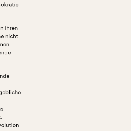
okratie
n ihren
e nicht
inen
rende
unde
gebliche
as
,
volution