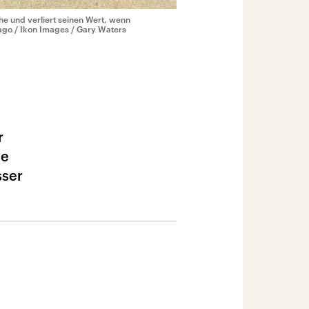
he und verliert seinen Wert, wenn
go / Ikon Images / Gary Waters
r
he
sser