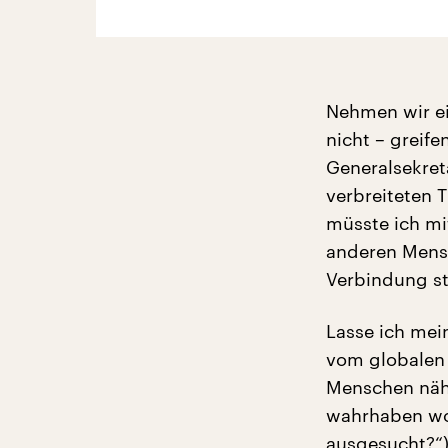
Nehmen wir ei
nicht – greif
Generalsekret
verbreiteten 
müsste ich mi
anderen Mensc
Verbindung st
Lasse ich mein
vom globalen 
Menschen näher
wahrhaben wol
ausgesucht?“)