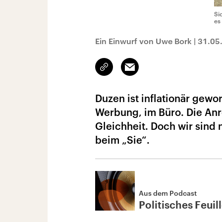
Si
es
Ein Einwurf von Uwe Bork
|
31.05
Link
Email
kopieren/teilen
Duzen ist inflationär gewo
Werbung, im Büro. Die Anr
Gleichheit. Doch wir sind n
beim „Sie“.
Aus dem Podcast
Politisches Feuil