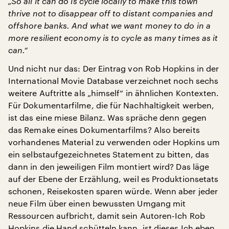
„So all it can do is cycle locally to make this town
thrive not to disappear off to distant companies and
offshore banks. And what we want money to do in a
more resilient economy is to cycle as many times as it
can.“
Und nicht nur das: Der Eintrag von Rob Hopkins in der
International Movie Database verzeichnet noch sechs
weitere Auftritte als „himself“ in ähnlichen Kontexten.
Für Dokumentarfilme, die für Nachhaltigkeit werben,
ist das eine miese Bilanz. Was spräche denn gegen
das Remake eines Dokumentarfilms? Also bereits
vorhandenes Material zu verwenden oder Hopkins um
ein selbstaufgezeichnetes Statement zu bitten, das
dann in den jeweiligen Film montiert wird? Das läge
auf der Ebene der Erzählung, weil es Produktionsetats
schonen, Reisekosten sparen würde. Wenn aber jeder
neue Film über einen bewussten Umgang mit
Ressourcen aufbricht, damit sein Autoren-Ich Rob
Hopkins die Hand schütteln kann, ist dieses Ich eben