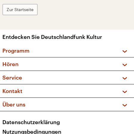
Zur Startseite
Entdecken Sie Deutschlandfunk Kultur
Programm
Vorschau und Rückschau
Hören
Sendungen und Podcasts
Livestream
Service
Musikliste
Frequenzen (UKW + DAB+)
FAQ
Kontakt
Kakadu – Das Kinderprogramm
Apps
Archiv
Hörerservice
Über uns
Newsletter
Social Media
Deutschlandradio
RSS
Datenschutzerklärung
Presse
Veranstaltungen
Nutzungsbedingungen