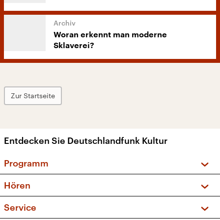
Woran erkennt man moderne
Sklaverei?
Zur Startseite
Entdecken Sie Deutschlandfunk Kultur
Programm
Vorschau und Rückschau
Hören
Sendungen und Podcasts
Livestream
Service
Musikliste
Frequenzen (UKW + DAB+)