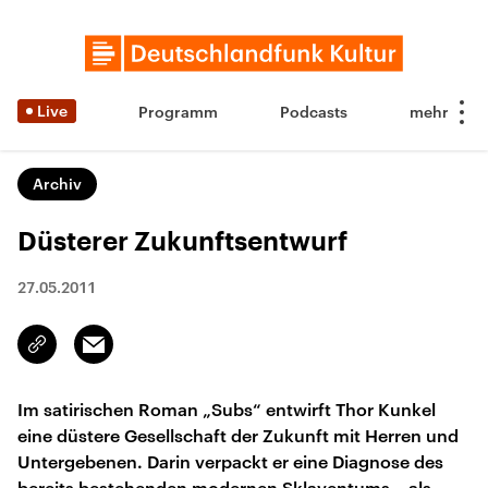
Live
Programm
Podcasts
Archiv
Düsterer Zukunftsentwurf
27.05.2011
Email
Link
kopieren/teilen
Im satirischen Roman „Subs“ entwirft Thor Kunkel
eine düstere Gesellschaft der Zukunft mit Herren und
Untergebenen. Darin verpackt er eine Diagnose des
bereits bestehenden modernen Sklaventums – als