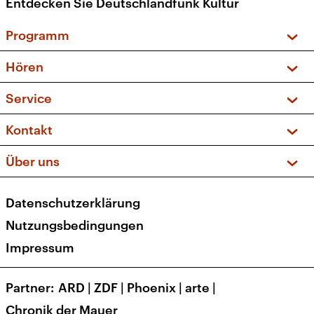
Entdecken Sie Deutschlandfunk Kultur
Programm
Vorschau und Rückschau
Hören
Sendungen und Podcasts
Livestream
Service
Musikliste
Frequenzen (UKW + DAB+)
FAQ
Kontakt
Kakadu – Das Kinderprogramm
Apps
Archiv
Hörerservice
Über uns
Newsletter
Social Media
Deutschlandradio
RSS
Datenschutzerklärung
Presse
Veranstaltungen
Nutzungsbedingungen
Karriere
Impressum
Transparenz
Korrekturen und Richtigstellungen
Partner
ARD
|
ZDF
|
Phoenix
|
arte
|
Barrierefreiheit
Chronik der Mauer