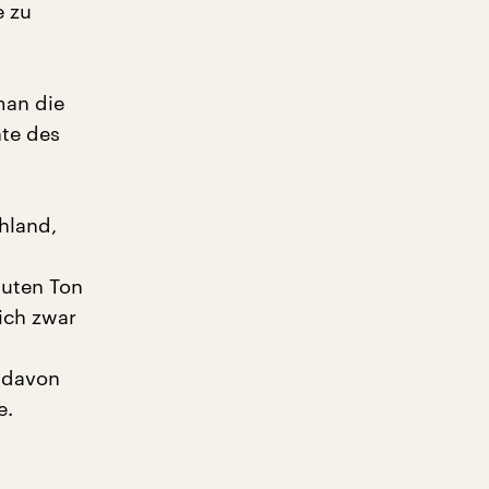
e zu
man die
hte des
hland,
guten Ton
ich zwar
 davon
e.
m