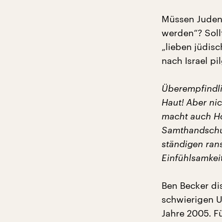
Müssen Juden 
werden“? Soll
„lieben jüdis
nach Israel p
Überempfindli
Haut! Aber ni
macht auch Ho
Samthandschuh
ständigen ran
Einfühlsamkeit
Ben Becker di
schwierigen 
Jahre 2005. Fü