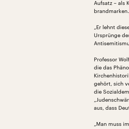
Aufsatz – als 
brandmarken.
„Er lehnt die
Ursprünge des
Antisemitismu
Professor Wol
die das Phäno
Kirchenhistor
gehört, sich 
die Sozialdem
„Judenschwärm
aus, dass Deu
„Man muss im