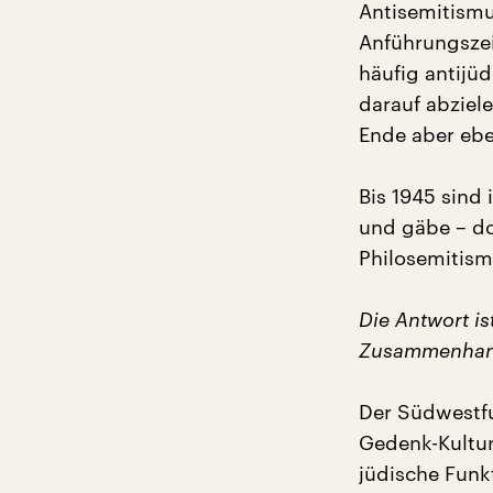
Antisemitismu
Anführungszei
häufig antijü
darauf abziel
Ende aber ebe
Bis 1945 sind
und gäbe – do
Philosemitism
Die Antwort is
Zusammenhang 
Der Südwestfu
Gedenk-Kultur
jüdische Funk