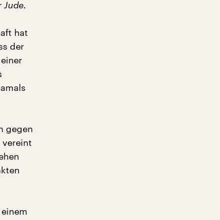
r Jude.
aft hat
ss der
 einer
s
damals
en gegen
 vereint
sehen
nkten
n einem