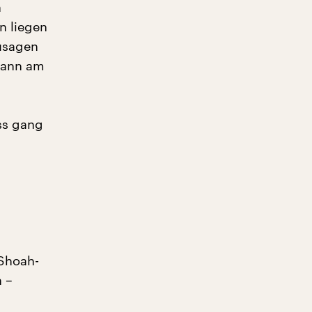
n
n liegen
zusagen
 dann am
ss gang
 Shoah-
n –