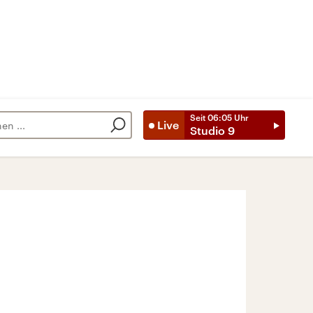
Seit
06:05
Uhr
Live
Studio 9