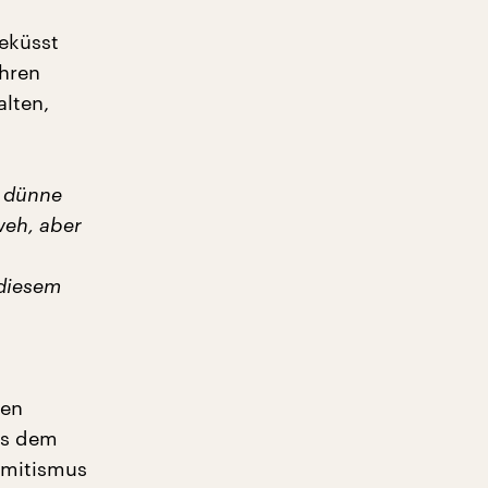
eküsst
ihren
lten,
u dünne
weh, aber
 diesem
den
us dem
semitismus