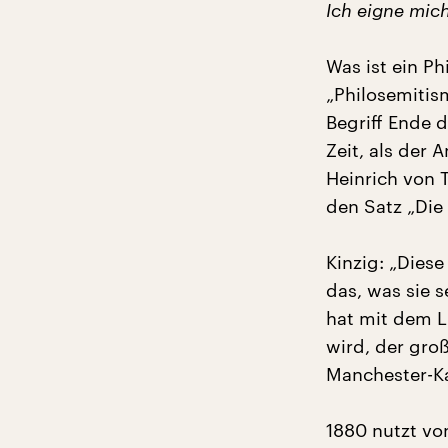
Ich eigne mich
Was ist ein P
„Philosemitism
Begriff Ende d
Zeit, als der 
Heinrich von 
den Satz „Die
Kinzig: „Dies
das, was sie s
hat mit dem L
wird, der groß
Manchester-Ka
1880 nutzt vo