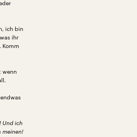
ieder
n, ich bin
 was ihr
... Komm
t wenn
ll.
rgendwas
! Und ich
s meinen!