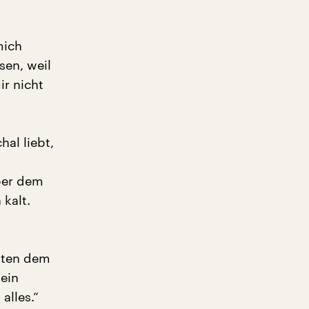
mich
sen, weil
ir nicht
al liebt,
über dem
kalt.
iten dem
 ein
alles.“