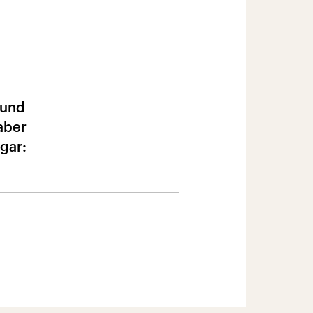
 und
aber
gar: