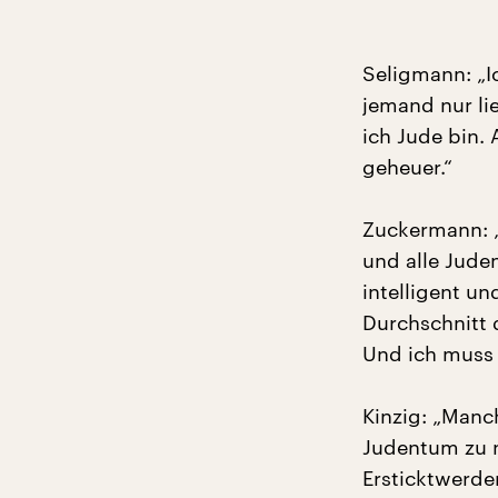
Seligmann: „I
jemand nur lie
ich Jude bin.
geheuer.“
Zuckermann: „
und alle Jude
intelligent u
Durchschnitt 
Und ich muss 
Kinzig: „Manc
Judentum zu n
Ersticktwerden