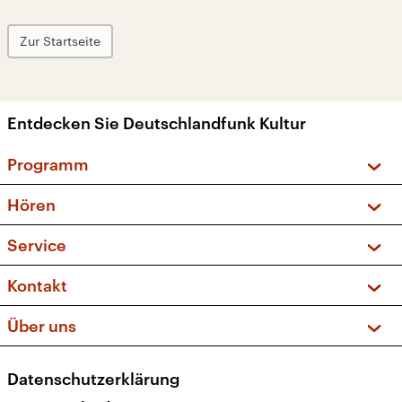
Zur Startseite
Entdecken Sie Deutschlandfunk Kultur
Programm
Vorschau und Rückschau
Hören
Sendungen und Podcasts
Livestream
Service
Musikliste
Frequenzen (UKW + DAB+)
FAQ
Kontakt
Kakadu – Das Kinderprogramm
Apps
Archiv
Hörerservice
Über uns
Newsletter
Social Media
Deutschlandradio
RSS
Datenschutzerklärung
Presse
Veranstaltungen