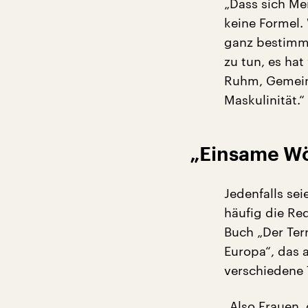
„Dass sich Men
keine Formel.
ganz bestimmt
zu tun, es ha
Ruhm, Gemeins
Maskulinität.“
„Einsame Wöl
Jedenfalls se
häufig die Re
Buch „Der Ter
Europa“, das 
verschiedene 
„Also Frauen, 