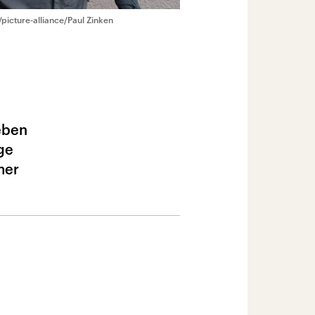
picture-alliance/Paul Zinken
Leben
ge
mer