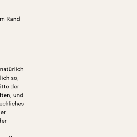
vom Rand
natürlich
lich so,
itte der
ften, und
eckliches
der
der