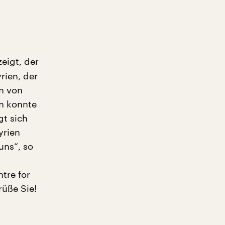
eigt, der
rien, der
en von
en konnte
gt sich
yrien
 uns“, so
tre for
rüße Sie!