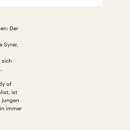
en: Der
e Syrer,
 sich
.
dy of
st, ist
 jungen
ein immer