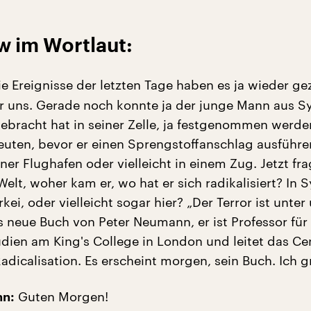
w im Wortlaut:
e Ereignisse der letzten Tage haben es ja wieder gez
ter uns. Gerade noch konnte ja der junge Mann aus Sy
gebracht hat in seiner Zelle, ja festgenommen werd
euten, bevor er einen Sprengstoffanschlag ausführ
ner Flughafen oder vielleicht in einem Zug. Jetzt fra
 Welt, woher kam er, wo hat er sich radikalisiert? In S
rkei, oder vielleicht sogar hier? „Der Terror ist unter
s neue Buch von Peter Neumann, er ist Professor für
udien am King's College in London und leitet das Cen
adicalisation. Es erscheint morgen, sein Buch. Ich g
Guten Morgen!
nn: