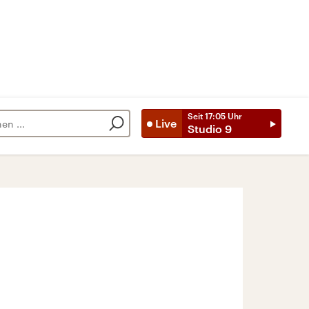
Seit
17:05
Uhr
Live
Studio 9