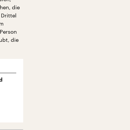
hen, die
Drittel
em
 Person
ubt, die
d