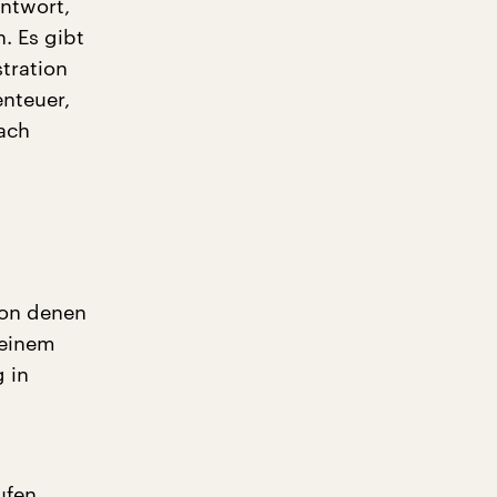
Antwort,
. Es gibt
tration
enteuer,
ach
von denen
seinem
 in
ufen,