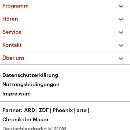
Programm
Vorschau und Rückschau
Hören
Sendungen und Podcasts
Livestream
Service
Musikliste
Frequenzen (UKW + DAB+)
FAQ
Kontakt
Kakadu – Das Kinderprogramm
Apps
Archiv
Hörerservice
Über uns
Newsletter
Social Media
Deutschlandradio
RSS
Datenschutzerklärung
Presse
Veranstaltungen
Nutzungsbedingungen
Karriere
Impressum
Transparenz
Korrekturen und Richtigstellungen
Partner
ARD
|
ZDF
|
Phoenix
|
arte
|
Barrierefreiheit
Chronik der Mauer
Deutschlandradio © 2026