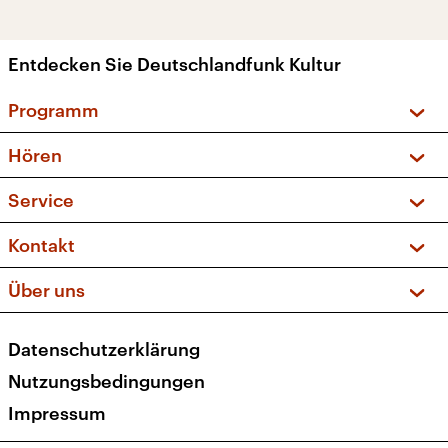
Entdecken Sie Deutschlandfunk Kultur
Programm
Vorschau und Rückschau
Hören
Sendungen und Podcasts
Livestream
Service
Musikliste
Frequenzen (UKW + DAB+)
FAQ
Kontakt
Kakadu – Das Kinderprogramm
Apps
Archiv
Hörerservice
Über uns
Newsletter
Social Media
Deutschlandradio
RSS
Datenschutzerklärung
Presse
Veranstaltungen
Nutzungsbedingungen
Karriere
Impressum
Transparenz