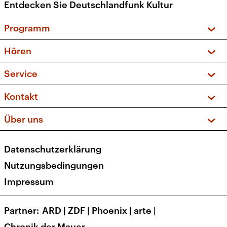
Entdecken Sie Deutschlandfunk Kultur
Programm
Vorschau und Rückschau
Hören
Sendungen und Podcasts
Livestream
Service
Musikliste
Frequenzen (UKW + DAB+)
FAQ
Kontakt
Kakadu – Das Kinderprogramm
Apps
Archiv
Hörerservice
Über uns
Newsletter
Social Media
Deutschlandradio
RSS
Datenschutzerklärung
Presse
Veranstaltungen
Nutzungsbedingungen
Karriere
Impressum
Transparenz
Korrekturen und Richtigstellungen
Partner
ARD
|
ZDF
|
Phoenix
|
arte
|
Barrierefreiheit
Chronik der Mauer