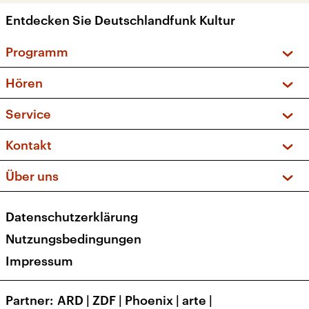
Entdecken Sie Deutschlandfunk Kultur
Programm
Vorschau und Rückschau
Hören
Sendungen und Podcasts
Livestream
Service
Musikliste
Frequenzen (UKW + DAB+)
FAQ
Kontakt
Kakadu – Das Kinderprogramm
Apps
Archiv
Hörerservice
Über uns
Newsletter
Social Media
Deutschlandradio
RSS
Datenschutzerklärung
Presse
Veranstaltungen
Nutzungsbedingungen
Karriere
Impressum
Transparenz
Korrekturen und Richtigstellungen
Partner
ARD
|
ZDF
|
Phoenix
|
arte
|