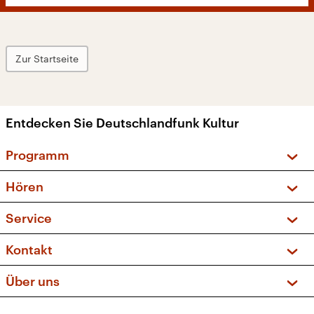
Zur Startseite
Entdecken Sie Deutschlandfunk Kultur
Programm
Vorschau und Rückschau
Hören
Sendungen und Podcasts
Livestream
Service
Musikliste
Frequenzen (UKW + DAB+)
FAQ
Kontakt
Kakadu – Das Kinderprogramm
Apps
Archiv
Hörerservice
Über uns
Newsletter
Social Media
Deutschlandradio
RSS