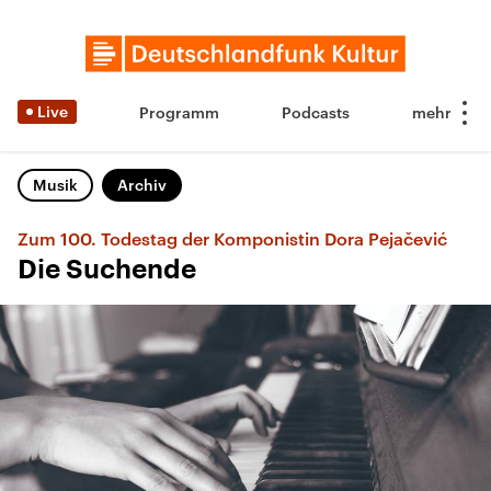
Live
Programm
Podcasts
Musik
Archiv
Zum 100. Todestag der Komponistin Dora Pejačević
Die Suchende