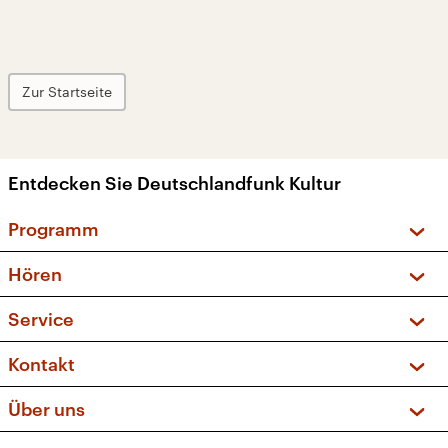
Zur Startseite
Entdecken Sie Deutschlandfunk Kultur
Programm
Vorschau und Rückschau
Hören
Sendungen und Podcasts
Livestream
Service
Musikliste
Frequenzen (UKW + DAB+)
FAQ
Kontakt
Kakadu – Das Kinderprogramm
Apps
Archiv
Hörerservice
Über uns
Newsletter
Social Media
Deutschlandradio