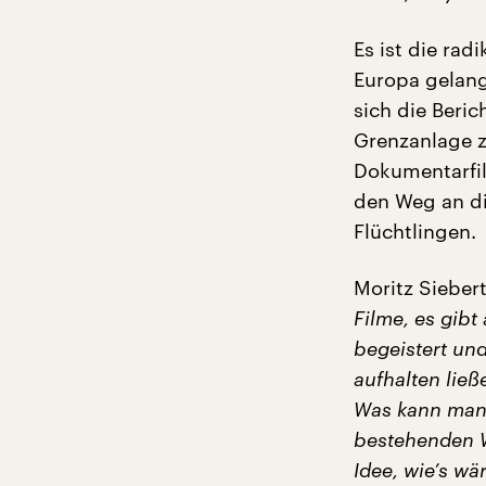
Es ist die rad
Europa gelang
sich die Beri
Grenzanlage z
Dokumentarfil
den Weg an di
Flüchtlingen.
Moritz Sieber
Filme, es gib
begeistert un
aufhalten lie
Was kann man
bestehenden W
Idee, wie’s wä