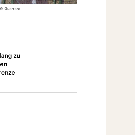
F.G. Guerrero
lang zu
ben
Grenze