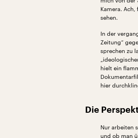
mich von der S
Kamera. Ach, f
sehen.
In der vergan
Zeitung“ gege
sprechen zu la
„ideologische
hielt ein flam
Dokumentarfil
hier durchklin
Die Perspek
Nur arbeiten 
und ob man üb