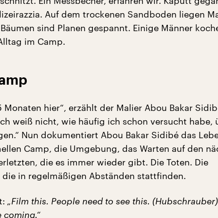
 schnitzt. Ein Messbecher, erfahren wir. Kaputt geg
olizeirazzia. Auf dem trockenen Sandboden liegen Ma
Bäumen sind Planen gespannt. Einige Männer koche
Alltag im Camp.
Camp
15 Monaten hier“, erzählt der Malier Abou Bakar Sidib
ch weiß nicht, wie häufig ich schon versucht habe,
gen.“ Nun dokumentiert Abou Bakar Sidibé das Lebe
mellen Camp, die Umgebung, das Warten auf den nä
rletzten, die es immer wieder gibt. Die Toten. Die
, die in regelmäßigen Abständen stattfinden.
t:
„Film this. People need to see this. (Hubschrauber
re coming.“