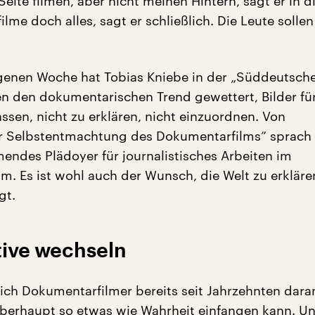
eite filmen, aber nicht meinen Hintern, sagt er in d
ilme doch alles, sagt er schließlich. Die Leute solle
genen Woche hat Tobias Kniebe in der „Süddeutsch
n den dokumentarischen Trend gewettert, Bilder für
ssen, nicht zu erklären, nicht einzuordnen. Von
r Selbstentmachtung des Dokumentarfilms” sprach 
mendes Plädoyer für journalistisches Arbeiten im
m. Es ist wohl auch der Wunsch, die Welt zu erkläre
gt.
tive wechseln
sich Dokumentarfilmer bereits seit Jahrzehnten dara
erhaupt so etwas wie Wahrheit einfangen kann. Un