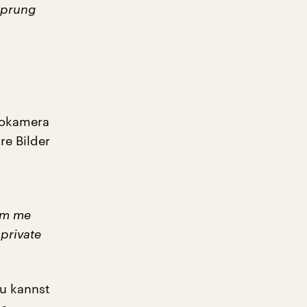
Sprung
otokamera
re Bilder
ilm me
 private
Du kannst