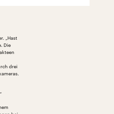
r. „Hast
. Die
Kakteen
rch drei
kameras.
“
inem