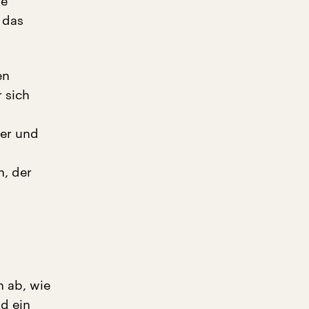
ie
n das
en
 sich
er und
n, der
n ab, wie
d ein