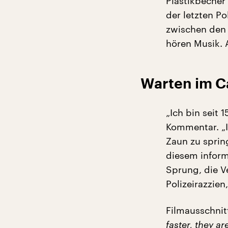
Plastikbecher
der letzten P
zwischen den 
hören Musik. 
Warten im 
„Ich bin seit 
Kommentar. „I
Zaun zu sprin
diesem infor
Sprung, die Ve
Polizeirazzien
Filmausschnit
faster, they a