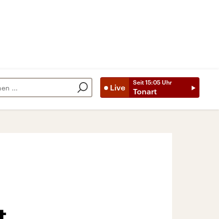
Seit
15:05
Uhr
Live
Tonart
t