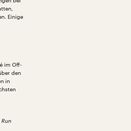
angen bei
tten,
n. Einige
é im Off-
 über den
n in
chsten
) Run