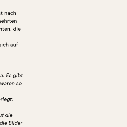
st nach
mehrten
hten, die
ich auf
a. Es gibt
 waren so
rlegt:
f die
die Bilder