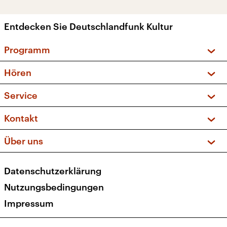
Entdecken Sie Deutschlandfunk Kultur
Programm
Vorschau und Rückschau
Hören
Sendungen und Podcasts
Livestream
Service
Musikliste
Frequenzen (UKW + DAB+)
FAQ
Kontakt
Kakadu – Das Kinderprogramm
Apps
Archiv
Hörerservice
Über uns
Newsletter
Social Media
Deutschlandradio
RSS
Datenschutzerklärung
Presse
Veranstaltungen
Nutzungsbedingungen
Karriere
Impressum
Transparenz
Korrekturen und Richtigstellungen