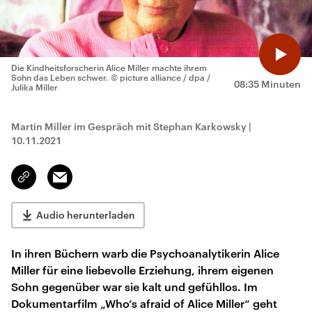
Die Kindheitsforscherin Alice Miller machte ihrem
Sohn das Leben schwer.
© picture alliance / dpa /
08:35 Minuten
Julika Miller
Martin Miller im Gespräch mit Stephan Karkowsky
|
10.11.2021
Email
Link
kopieren/teilen
Audio herunterladen
In ihren Büchern warb die Psychoanalytikerin Alice
Miller für eine liebevolle Erziehung, ihrem eigenen
Sohn gegenüber war sie kalt und gefühllos. Im
Dokumentarfilm „Who’s afraid of Alice Miller“ geht