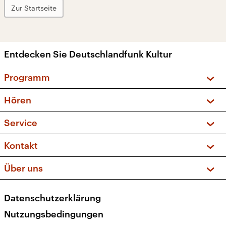
Zur Startseite
Entdecken Sie Deutschlandfunk Kultur
Programm
Vorschau und Rückschau
Hören
Sendungen und Podcasts
Livestream
Service
Musikliste
Frequenzen (UKW + DAB+)
FAQ
Kontakt
Kakadu – Das Kinderprogramm
Apps
Archiv
Hörerservice
Über uns
Newsletter
Social Media
Deutschlandradio
RSS
Datenschutzerklärung
Presse
Veranstaltungen
Nutzungsbedingungen
Karriere