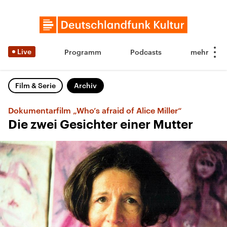
Live
Programm
Podcasts
Film & Serie
Archiv
Dokumentarfilm „Who’s afraid of Alice Miller“
Die zwei Gesichter einer Mutter