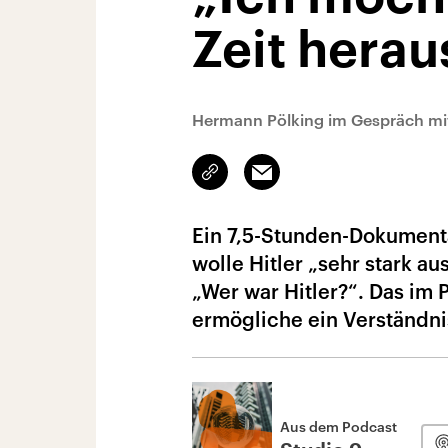
Zeit herau
Hermann Pölking im Gespräch mit
Link
Email
kopieren/teilen
Ein 7,5-Stunden-Dokumentar
wolle Hitler „sehr stark a
„Wer war Hitler?“. Das im 
ermögliche ein Verständnis
Aus dem Podcast