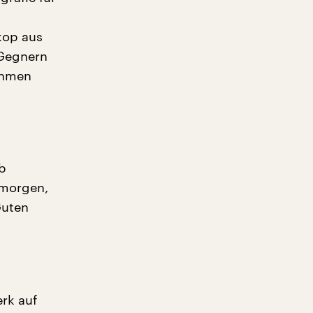
kop aus
 Gegnern
Rahmen
lb
 morgen,
Guten
rk auf