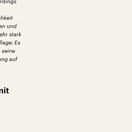
erdings
chkeit
den und
ehr stark
lage: Es
 seine
ung auf
mit