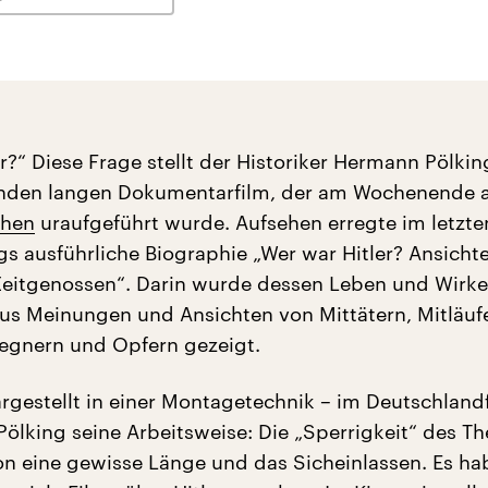
r?“ Diese Frage stellt der Historiker Hermann Pölkin
unden langen Dokumentarfilm, der am Wochenende 
chen
uraufgeführt wurde. Aufsehen erregte im letzte
ngs ausführliche Biographie „Wer war Hitler? Ansicht
Zeitgenossen“. Darin wurde dessen Leben und Wirke
us Meinungen und Ansichten von Mittätern, Mitläuf
Gegnern und Opfern gezeigt.
rgestellt in einer Montagetechnik – im Deutschland
 Pölking seine Arbeitsweise: Die „Sperrigkeit“ des T
on eine gewisse Länge und das Sicheinlassen. Es ha