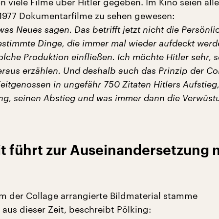
n viele Filme über Hitler gegeben. Im Kino seien all
 1977 Dokumentarfilme zu sehen gewesen:
twas Neues sagen. Das betrifft jetzt nicht die Persönli
bestimmte Dinge, die immer mal wieder aufdeckt wer
olche Produktion einfließen. Ich möchte Hitler sehr, s
eraus erzählen. Und deshalb auch das Prinzip der Col
eitgenossen in ungefähr 750 Zitaten Hitlers Aufstieg,
ng, seinen Abstieg und was immer dann die Verwüst
t führt zur Auseinandersetzung 
rm der Collage arrangierte Bildmaterial stamme
 aus dieser Zeit, beschreibt Pölking: