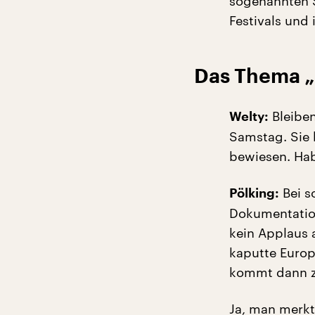
sogenannten S
Festivals und
Das Thema „
Bleibe
Welty:
Samstag. Sie
bewiesen. Ha
Bei s
Pölking:
Dokumentation
kein Applaus 
kaputte Europ
kommt dann z
Ja, man merkt