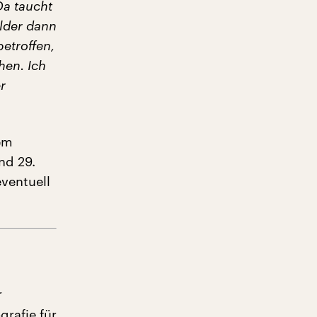
Da taucht
ilder dann
etroffen,
hen. Ich
r
em
nd 29.
ventuell
r
grafie für