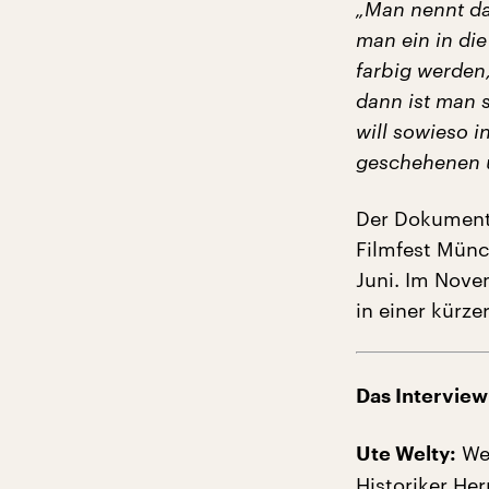
„Man nennt das
man ein in die
farbig werden,
dann ist man s
will sowieso i
geschehenen u
Der Dokumenta
Filmfest Münch
Juni. Im Nove
in einer kürze
Das Interview
Wer
Ute Welty:
Historiker Her