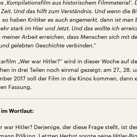
 ‚Kompilationsfilm aus historischem Filmmaterial‘. 
 Zeit. Und das hilft zum Verständnis. Und wenn die B
 so haben Kritiker es auch angemerkt, dann ist man b
ehr stark im Hier und Jetzt. Und das wollte ich erreic
n meiner Arbeit erreichen, dass Menschen sich mit de
nd gelebten Geschichte verbinden.“
rfilm „Wer war Hitler?“ wird in dieser Woche auf d
en in drei Teilen noch einmal gezeigt: am 27., 28. u
mber 2017 soll der Film in die Kinos kommen, dann e
ren Fassung.
 im Wortlaut:
 war Hitler? Derjenige, der diese Frage stellt, ist de
mann Pölking. Letzten Herbst sorgte seine Hitler-Bio