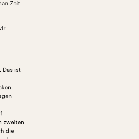
man Zeit
wir
 Das ist
cken.
Tagen
f
m zweiten
ch die