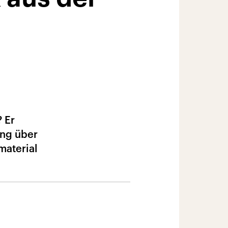
 Er
ing über
material