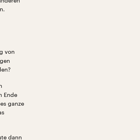
 anderen
n.
g von
ögen
den?
n
am Ende
ses ganze
as
ute dann