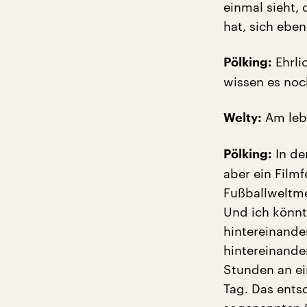
einmal sieht,
hat, sich eben
Ehrli
Pölking:
wissen es noc
Am leb
Welty:
In de
Pölking:
aber ein Filmf
Fußballweltme
Und ich könnte
hintereinande
hintereinander
Stunden an ei
Tag. Das ents