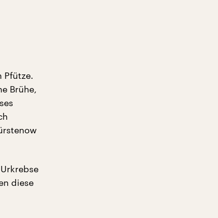
n Pfütze.
ne Brühe,
eses
ch
Fürstenow
 Urkrebse
en diese