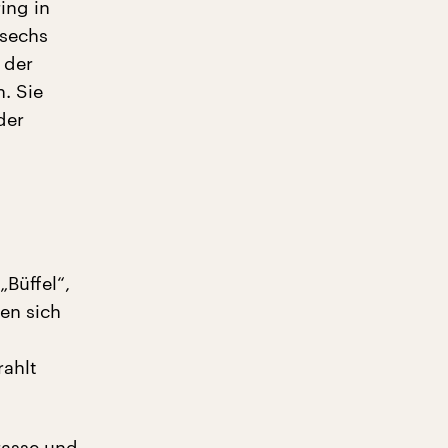
ing in
 sechs
 der
. Sie
der
„Büffel“,
en sich
rahlt
trasse und