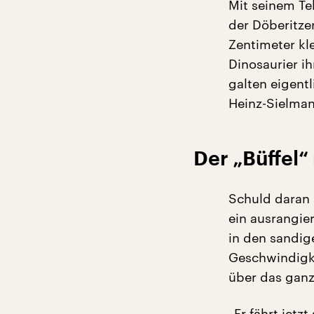
Mit seinem Te
der Döberitzer
Zentimeter kle
Dinosaurier ih
galten eigent
Heinz-Sielman
Der „Büffel“
Schuld daran i
ein ausrangie
in den sandige
Geschwindigke
über das ganz
„Er fährt jetz