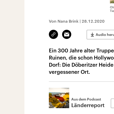
Oh
Ti
Von Nana Brink
|
28.12.2020
Link
Email
Audio her
kopieren/teilen
Ein 300 Jahre alter Trupp
Ruinen, die schon Hollywo
Dorf: Die Döberitzer Heide 
vergessener Ort.
Aus dem Podcast
Länderreport