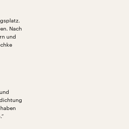
gsplatz.
ren. Nach
rn und
schke
 und
rdichtung
t haben
.“