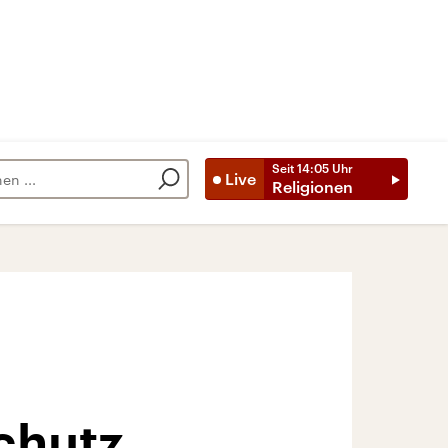
Seit
14:05
Uhr
Live
Religionen
chutz