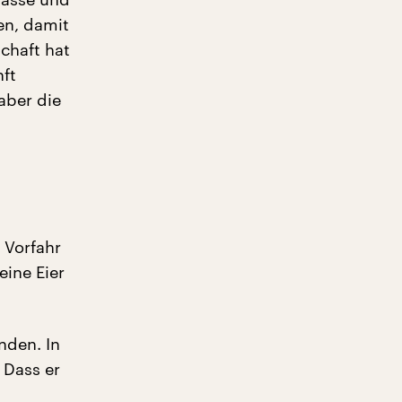
en, damit
chaft hat
nft
aber die
 Vorfahr
eine Eier
nden. In
 Dass er