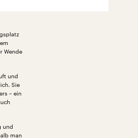
ngsplatz
 dem
er Wende
uft und
ich. Sie
rs – ein
auch
g und
shalb man