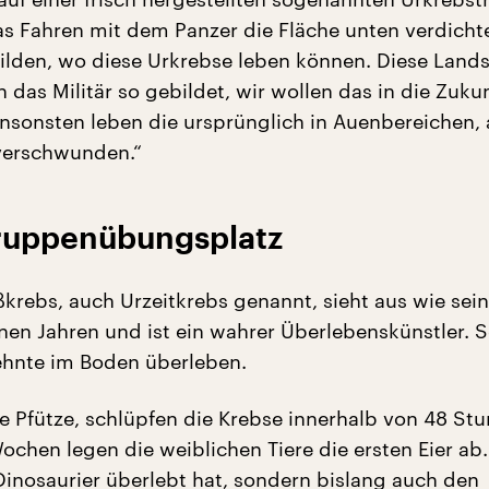
s Fahren mit dem Panzer die Fläche unten verdicht
bilden, wo diese Urkrebse leben können. Diese Lands
h das Militär so gebildet, wir wollen das in die Zuku
Ansonsten leben die ursprünglich in Auenbereichen, 
 verschwunden.“
ruppenübungsplatz
krebs, auch Urzeitkrebs genannt, sieht aus wie sein
nen Jahren und ist ein wahrer Überlebenskünstler. S
ehnte im Boden überleben.
ne Pfütze, schlüpfen die Krebse innerhalb von 48 Stu
ochen legen die weiblichen Tiere die ersten Eier ab.
 Dinosaurier überlebt hat, sondern bislang auch den