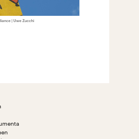
lliance | Uwe Zucchi
n
cumenta
hen