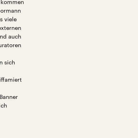
illkommen
chormann
s viele
externen
und auch
uratoren
n sich
iffamiert
 Banner
ich