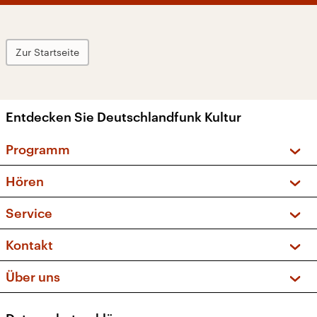
Zur Startseite
Entdecken Sie Deutschlandfunk Kultur
Programm
Vorschau und Rückschau
Hören
Sendungen und Podcasts
Livestream
Service
Musikliste
Frequenzen (UKW + DAB+)
FAQ
Kontakt
Kakadu – Das Kinderprogramm
Apps
Archiv
Hörerservice
Über uns
Newsletter
Social Media
Deutschlandradio
RSS