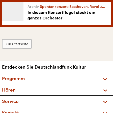
Spontankonzert: Beethoven, Ravel und Clara Schumann
In diesem Konzertflügel steckt ein
ganzes Orchester
Zur Startseite
Entdecken Sie Deutschlandfunk Kultur
Programm
Vorschau und Rückschau
Hören
Sendungen und Podcasts
Livestream
Service
Musikliste
Frequenzen (UKW + DAB+)
FAQ
Kontakt
Kakadu – Das Kinderprogramm