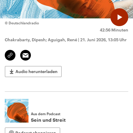
© Deutschlandradio
42:56 Minuten
Chakrabarty, Dipesh; Aguigah, René
|
21. Juni 2026, 13:05 Uhr
Email
Link
kopieren/teilen
Audio herunterladen
Aus dem Podcast
Sein und Streit
Podcast abonnieren