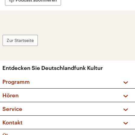
Zur Startseite
Entdecken Sie Deutschlandfunk Kultur
Programm
Vorschau und Rückschau
Hören
Sendungen und Podcasts
Livestream
Service
Musikliste
Frequenzen (UKW + DAB+)
FAQ
Kontakt
Kakadu – Das Kinderprogramm
Apps
Archiv
Hörerservice